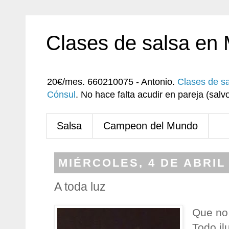
Clases de salsa en
20€/mes. 660210075 - Antonio.
Clases de s
Cónsul
. No hace falta acudir en pareja (sa
Salsa
Campeon del Mundo
MIÉRCOLES, 4 DE ABRIL
A toda luz
Que no 
Todo i