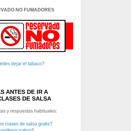
RVADO NO FUMADORES
edes dejar el tabaco
?
S ANTES DE IR A
CLASES DE SALSA
as y respuestas habituales:
es clases de salsa gratis
?
 profesor nativo
?