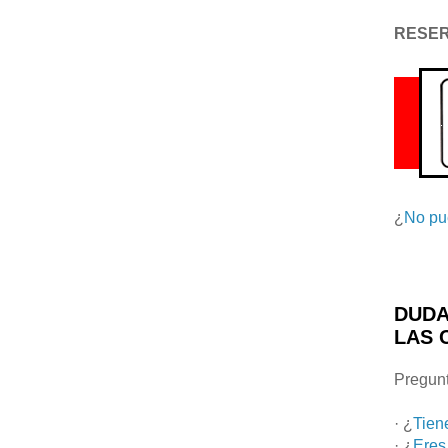
RESE
¿
No pu
DUDA
LAS 
Pregunt
· ¿
Tien
· ¿
Eres