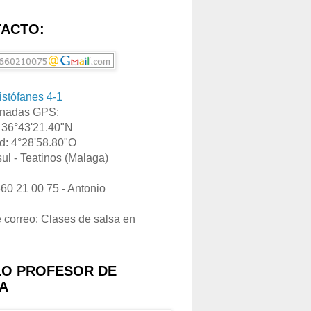
ACTO:
ristófanes 4-1
nadas GPS:
: 36°43'21.40"N
d: 4°28'58.80"O
ul - Teatinos (Malaga)
660 21 00 75 - Antonio
e correo: Clases de salsa en
LO PROFESOR DE
A