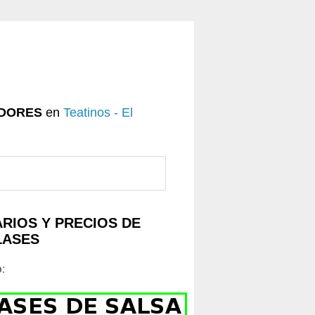
DORES
en
Teatinos - El
RIOS Y PRECIOS DE
LASES
o
: