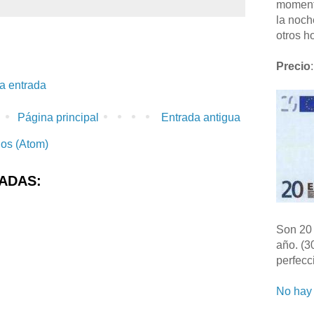
moment
la noch
otros ho
Precio
:
la entrada
Página principal
Entrada antigua
ios (Atom)
ADAS:
Son 20 
año. (3
perfecc
No hay 