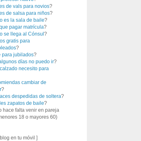
es de vals para novios
?
es de salsa para niños
?
 es la sala de baile
?
que pagar matrícula
?
 se llega al Cónsul
?
os gratis para
leados
?
e para jubilados
?
 algunos días no puedo ir
?
calzado necesito para
miendas cambiar de
r
?
aces despedidas de soltera
?
es zapatos de baile
?
o hace falta venir en pareja
menores 18 o mayores 60)
 blog en tu móvil ]