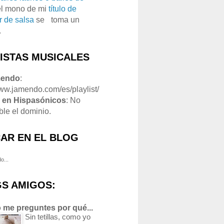
el mono de mi
título de
r de salsa
se
o
toma un
.
LISTAS MUSICALES
mendo
:
www.jamendo.com/es/playlist/
1
en Hispasónicos
: No
ble el dominio.
AR EN EL BLOG
o...
S AMIGOS:
 me preguntes por qué...
Sin tetillas, como yo