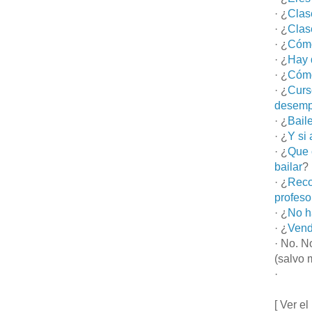
· ¿
Clas
· ¿
Clas
· ¿
Cómo
· ¿
Hay 
· ¿
Cómo
· ¿
Curs
desemp
· ¿
Bail
· ¿
Y si
· ¿
Que 
bailar
?
· ¿
Reco
profeso
· ¿
No h
· ¿
Vend
· No. N
(salvo 
·
[ Ver el