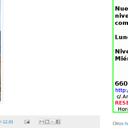
n
12:44
Otros
h