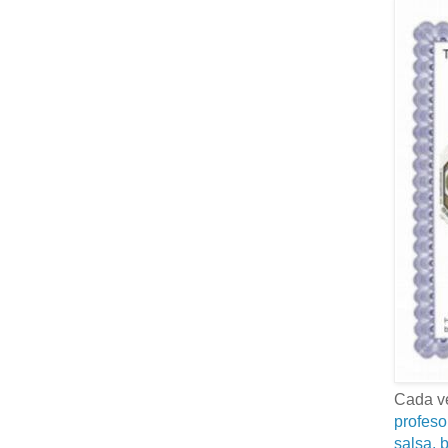
Cada ve
profeso
salsa, b