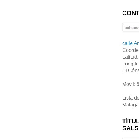
CONT
calle A
Coorde
Latitud
Longitu
El Cóns
Móvil: 
Lista d
Malaga
TÍTU
SALS