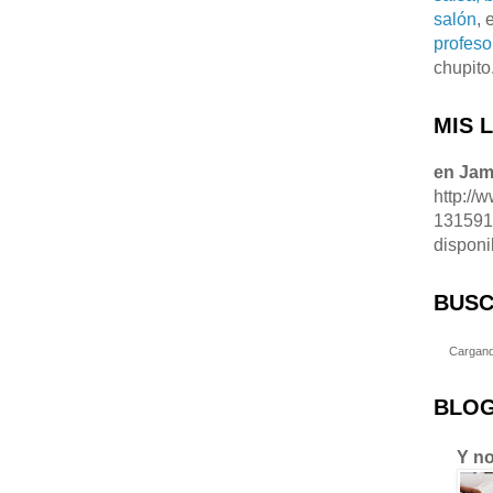
salón
, 
profeso
chupito
MIS 
en Ja
http://
13159
disponi
BUSC
Cargand
BLOG
Y no