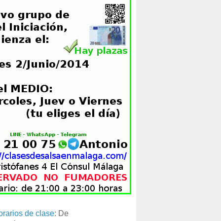
orarios de clase
: De