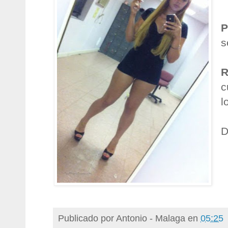
P
s
R
c
l
D
Publicado por
Antonio - Malaga
en
05:25