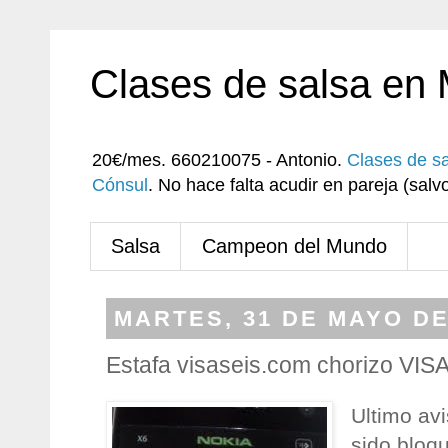
Clases de salsa en
20€/mes. 660210075 - Antonio.
Clases de s
Cónsul
. No hace falta acudir en pareja (sa
Salsa
Campeon del Mundo
MARTES, 31 DE MAYO DE
Estafa visaseis.com chorizo VIS
Ultimo avi
sido bloq