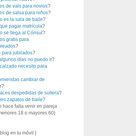
es de vals para novios
?
es de salsa para niños
?
 es la sala de baile
?
que pagar matrícula
?
 se llega al Cónsul
?
os gratis para
leados
?
e para jubilados
?
 algunos días no puedo ir
?
calzado necesito para
miendas cambiar de
r
?
aces despedidas de soltera
?
es zapatos de baile
?
o hace falta venir en pareja
menores 18 o mayores 60)
 blog en tu móvil ]