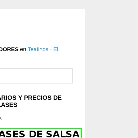
DORES
en
Teatinos - El
RIOS Y PRECIOS DE
LASES
o
: