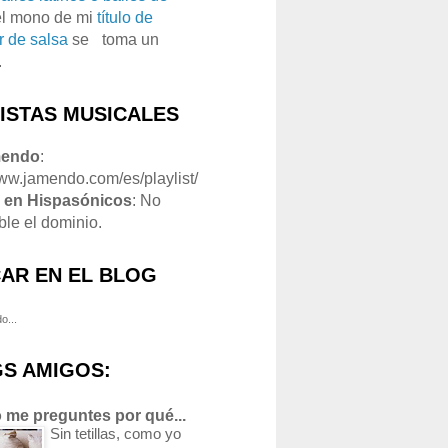
el mono de mi
título de
r de salsa
se
o
toma un
.
LISTAS MUSICALES
mendo
:
www.jamendo.com/es/playlist/
1
en Hispasónicos
: No
ble el dominio.
AR EN EL BLOG
o...
S AMIGOS:
 me preguntes por qué...
Sin tetillas, como yo