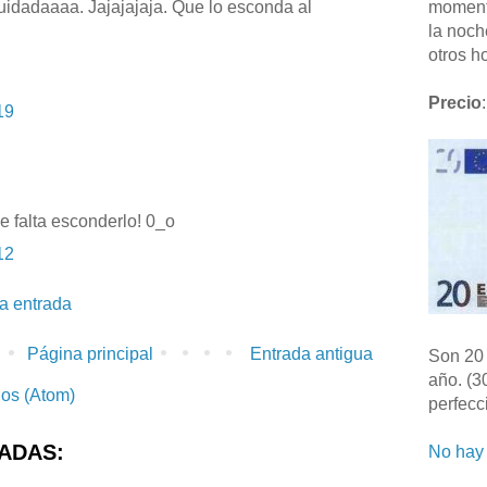
moment
dadaaaa. Jajajajaja. Que lo esconda al
la noch
otros ho
Precio
:
19
e falta esconderlo! 0_o
12
la entrada
Página principal
Entrada antigua
Son 20 
año. (3
ios (Atom)
perfecc
ADAS:
No hay 