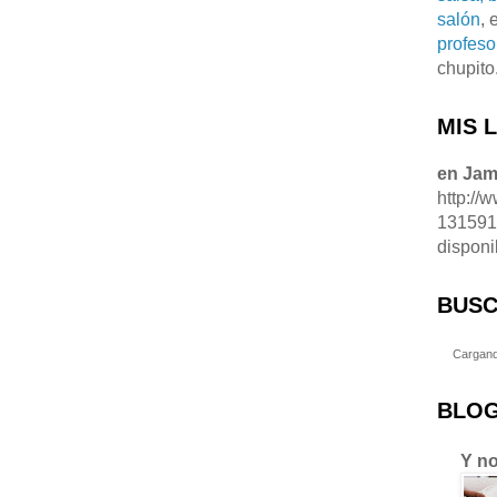
salón
, 
profeso
chupito
MIS 
en Ja
http://
13159
disponi
BUSC
Cargand
BLOG
Y no