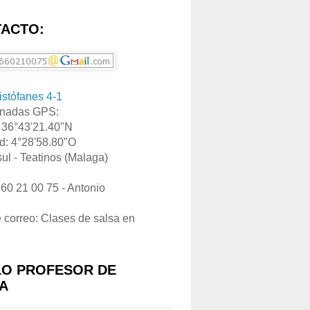
ACTO:
ristófanes 4-1
nadas GPS:
: 36°43'21.40"N
d: 4°28'58.80"O
ul - Teatinos (Malaga)
660 21 00 75 - Antonio
e correo: Clases de salsa en
LO PROFESOR DE
A