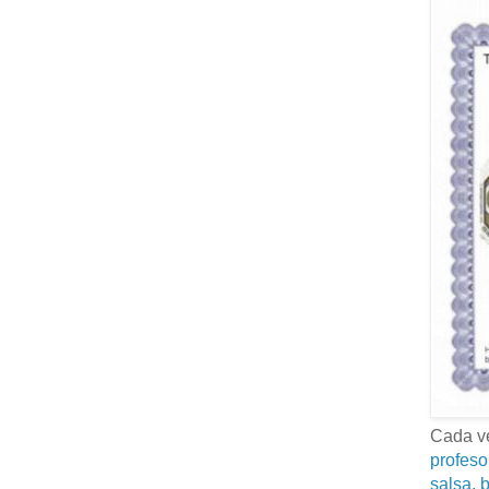
Cada ve
profeso
salsa, b