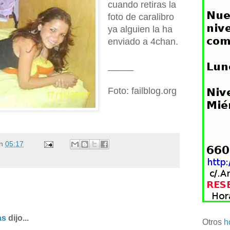
cuando retiras la
foto de caralibro
ya alguien la ha
enviado a 4chan.
_____
Foto: failblog.org
n
05:17
as
dijo...
Otros
h