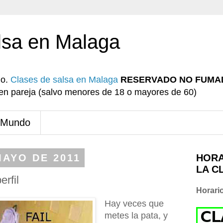
lsa en Malaga
io.
Clases de salsa en Malaga
RESERVADO NO FUMA
r en pareja (salvo menores de 18 o mayores de 60)
 Mundo
MAYO DE 2011
HORA
LA C
erfil
Horari
Hay veces que
metes la pata, y