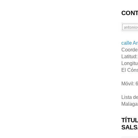
CONT
calle A
Coorde
Latitud
Longitu
El Cóns
Móvil: 
Lista d
Malaga
TÍTU
SALS