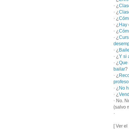
· ¿
Clas
· ¿
Clas
· ¿
Cómo
· ¿
Hay 
· ¿
Cómo
· ¿
Curs
desemp
· ¿
Bail
· ¿
Y si
· ¿
Que 
bailar
?
· ¿
Reco
profeso
· ¿
No h
· ¿
Vend
· No. N
(salvo 
·
[ Ver el