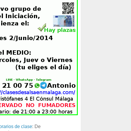
orarios de clase
: De