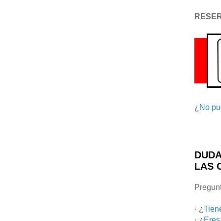
RESE
¿
No pu
DUDA
LAS 
Pregunt
· ¿
Tien
· ¿
Eres