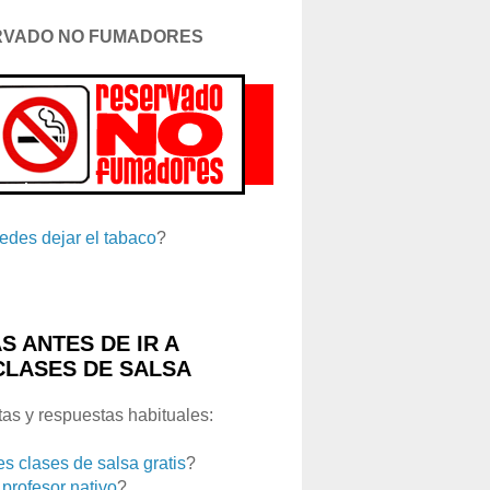
RVADO NO FUMADORES
edes dejar el tabaco
?
S ANTES DE IR A
CLASES DE SALSA
as y respuestas habituales:
es clases de salsa gratis
?
 profesor nativo
?