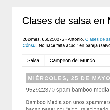
Clases de salsa en
20€/mes. 660210075 - Antonio.
Clases de s
Cónsul
. No hace falta acudir en pareja (sa
Salsa
Campeon del Mundo
MIÉRCOLES, 25 DE MAYO
952922370 spam bamboo media
Bamboo Media son unos spammers t
hacen pasar por "algo" relacionado