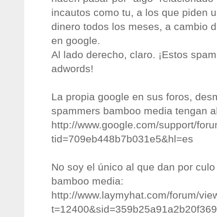
incautos como tu, a los que piden 
dinero todos los meses, a cambio d
en google.
Al lado derecho, claro. ¡Estos spa
adwords!
La propia google en sus foros, des
spammers bamboo media tengan alg
http://www.google.com/support/for
tid=709eb448b7b031e5&hl=es
No soy el único al que dan por cul
bamboo media:
http://www.laymyhat.com/forum/vie
t=12400&sid=359b25a91a2b20f36