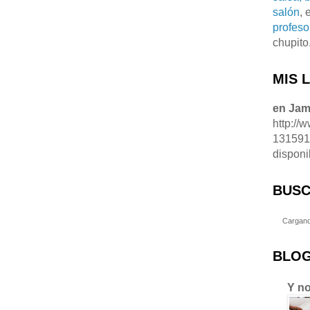
salón
, 
profeso
chupito
MIS 
en Ja
http://
13159
disponi
BUSC
Cargand
BLOG
Y no