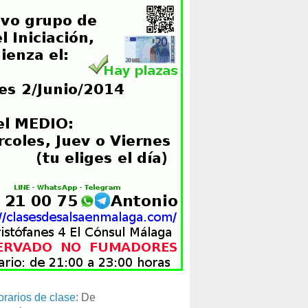
orarios de clase
: De