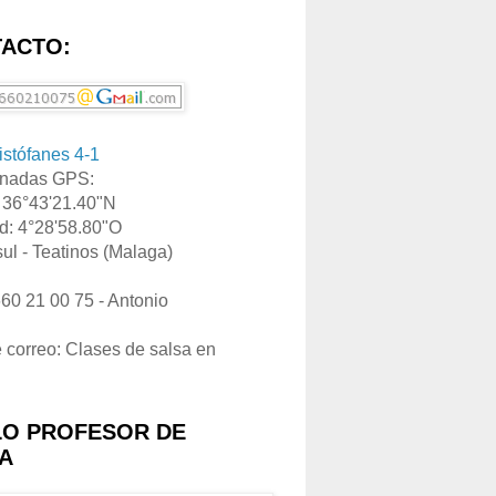
ACTO:
ristófanes 4-1
nadas GPS:
: 36°43'21.40"N
d: 4°28'58.80"O
ul - Teatinos (Malaga)
660 21 00 75 - Antonio
e correo: Clases de salsa en
LO PROFESOR DE
A