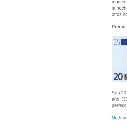
moment
la noch
otros ho
Precio
:
Son 20 
año. (3
perfecc
No hay 