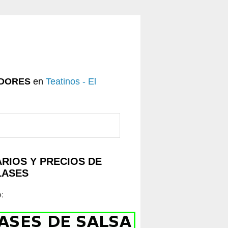
DORES
en
Teatinos - El
RIOS Y PRECIOS DE
LASES
o
: