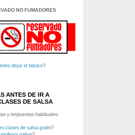
RVADO NO FUMADORES
edes dejar el tabaco
?
S ANTES DE IR A
CLASES DE SALSA
as y respuestas habituales:
es clases de salsa gratis
?
 profesor nativo
?