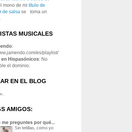
el mono de mi
título de
r de salsa
se
o
toma un
.
LISTAS MUSICALES
mendo
:
www.jamendo.com/es/playlist/
1
en Hispasónicos
: No
ble el dominio.
AR EN EL BLOG
o...
S AMIGOS:
 me preguntes por qué...
Sin tetillas, como yo