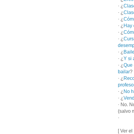
· ¿
Clas
· ¿
Clas
· ¿
Cómo
· ¿
Hay 
· ¿
Cómo
· ¿
Curs
desemp
· ¿
Bail
· ¿
Y si
· ¿
Que 
bailar
?
· ¿
Reco
profeso
· ¿
No h
· ¿
Vend
· No. N
(salvo 
·
[ Ver el