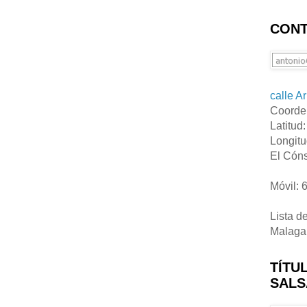
CONT
calle A
Coorde
Latitud
Longitu
El Cóns
Móvil: 
Lista d
Malaga
TÍTU
SALS