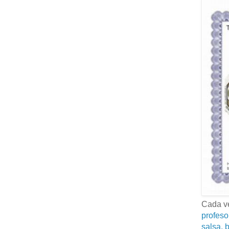
Cada ve
profeso
salsa, b