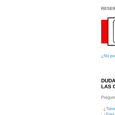
RESE
¿
No pu
DUDA
LAS 
Pregunt
· ¿
Tien
· ¿
Eres