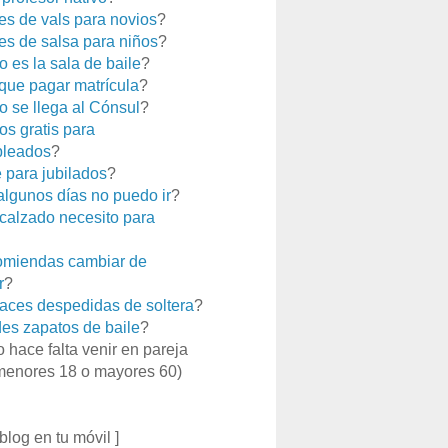
es de vals para novios
?
es de salsa para niños
?
 es la sala de baile
?
que pagar matrícula
?
 se llega al Cónsul
?
os gratis para
leados
?
e para jubilados
?
 algunos días no puedo ir
?
calzado necesito para
miendas cambiar de
r
?
aces despedidas de soltera
?
es zapatos de baile
?
o hace falta venir en pareja
menores 18 o mayores 60)
 blog en tu móvil ]