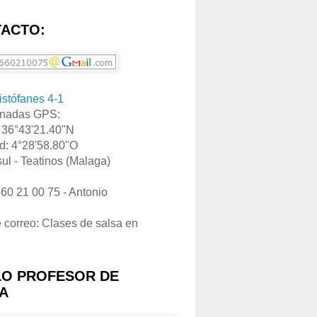
ACTO:
ristófanes 4-1
nadas GPS:
: 36°43'21.40"N
d: 4°28'58.80"O
ul - Teatinos (Malaga)
660 21 00 75 - Antonio
e correo: Clases de salsa en
LO PROFESOR DE
A