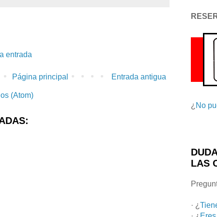
RESE
la entrada
Página principal
Entrada antigua
ios (Atom)
¿
No pu
ADAS:
DUDA
LAS 
Pregunt
· ¿
Tien
· ¿
Eres