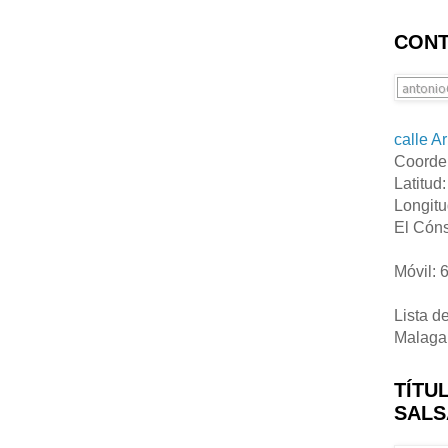
CONT
calle A
Coorde
Latitud
Longitu
El Cóns
Móvil: 
Lista d
Malaga
TÍTU
SALS