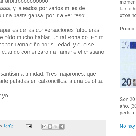
ar árbitroooooooooo
moment
aa, y jaleados por varios miles de
la noch
una pasta gansa, por ir a ver "eso"
otros ho
Precio
:
par es de las conversaciones futboleras.
e oído mucho hablar, un tal Ronaldo. En mi
amaban Ronaldiño por su edad, y que se
, cuando comenzaron a llamarle el cristiano
santísima trinidad. Tres majarones, que
rle patadas en calzoncillos, a una pelotita.
 yo.
Son 20 
año. (3
perfecc
No hay 
n
14:04