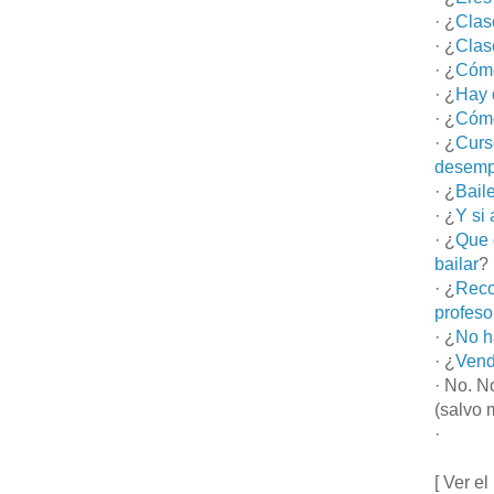
· ¿
Clas
· ¿
Clas
· ¿
Cómo
· ¿
Hay 
· ¿
Cómo
· ¿
Curs
desemp
· ¿
Bail
· ¿
Y si
· ¿
Que 
bailar
?
· ¿
Reco
profeso
· ¿
No h
· ¿
Vend
· No. N
(salvo 
·
[ Ver el