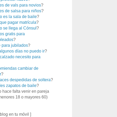
es de vals para novios
?
es de salsa para niños
?
 es la sala de baile
?
que pagar matrícula
?
 se llega al Cónsul
?
os gratis para
leados
?
e para jubilados
?
 algunos días no puedo ir
?
calzado necesito para
miendas cambiar de
r
?
aces despedidas de soltera
?
es zapatos de baile
?
o hace falta venir en pareja
menores 18 o mayores 60)
 blog en tu móvil ]