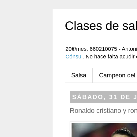
Clases de sa
20€/mes. 660210075 - Anton
Cónsul
. No hace falta acudi
Salsa
Campeon del
SÁBADO, 31 DE J
Ronaldo cristiano y ro