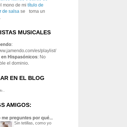
el mono de mi
título de
r de salsa
se
o
toma un
.
LISTAS MUSICALES
mendo
:
www.jamendo.com/es/playlist/
1
en Hispasónicos
: No
ble el dominio.
AR EN EL BLOG
o...
S AMIGOS:
 me preguntes por qué...
Sin tetillas, como yo