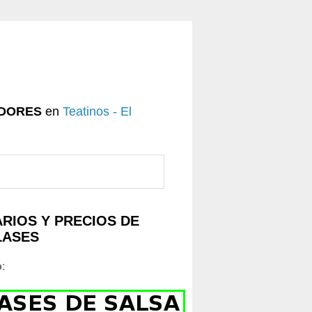
DORES
en
Teatinos - El
RIOS Y PRECIOS DE
LASES
o
: