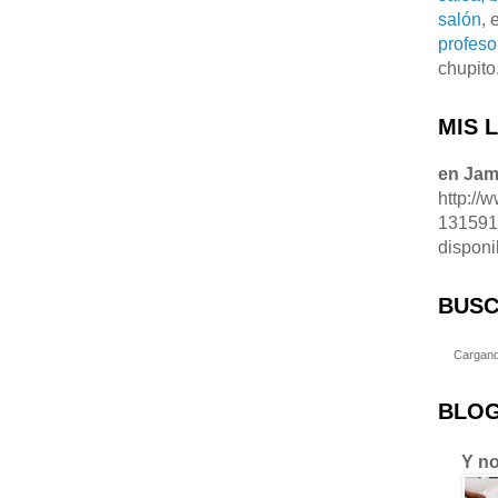
salón
, 
profeso
chupito
MIS 
en Ja
http://
13159
disponi
BUSC
Cargand
BLOG
Y no