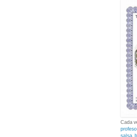
Cada ve
profeso
salsa, b