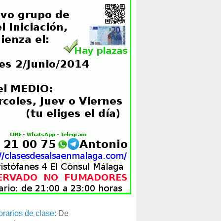
orarios de clase
: De