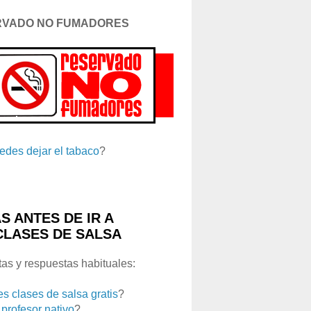
RVADO NO FUMADORES
edes dejar el tabaco
?
S ANTES DE IR A
CLASES DE SALSA
as y respuestas habituales:
es clases de salsa gratis
?
 profesor nativo
?