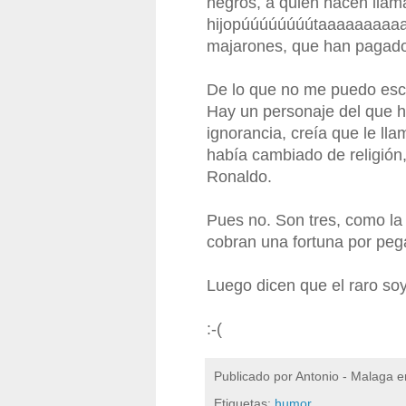
negros, a quien hacen llam
hijopúúúúúúúútaaaaaaaaaaa
majarones, que han pagado 
De lo que no me puedo esca
Hay un personaje del que h
ignorancia, creía que le ll
había cambiado de religión
Ronaldo.
Pues no. Son tres, como la 
cobran una fortuna por pega
Luego dicen que el raro soy
:-(
Publicado por
Antonio - Malaga
e
Etiquetas:
humor