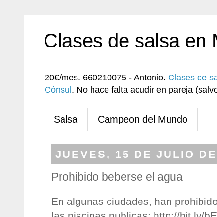
Clases de salsa en
20€/mes. 660210075 - Antonio.
Clases de s
Cónsul
. No hace falta acudir en pareja (sa
Salsa
Campeon del Mundo
JUEVES, 15 DE JULIO DE
Prohibido beberse el agua
En algunas ciudades, han prohibid
las piscinas publicas: http://bit.ly/