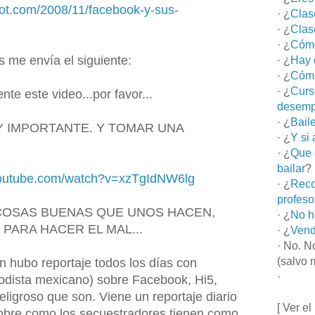
pot.com/2008/11/facebook-y-sus-
· ¿
Clas
· ¿
Clas
· ¿
Cómo
 me envía el siguiente:
· ¿
Hay 
· ¿
Cómo
· ¿
Curs
e este video...por favor...
desemp
· ¿
Bail
Y IMPORTANTE. Y TOMAR UNA
· ¿
Y si
.
· ¿
Que 
bailar
?
youtube.com/watch?v=xzTgIdNW6lg
· ¿
Reco
profeso
COSAS BUENAS QUE UNOS HACEN,
· ¿
No h
PARA HACER EL MAL...
· ¿
Vend
· No. N
(salvo 
n hubo reportaje todos los días con
·
odista mexicano) sobre Facebook, Hi5,
eligroso que son. Viene un reportaje diario
[ Ver el
sobre como los secuestradores tienen como