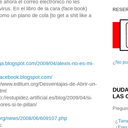
 ahora el correo electrónico no les
rus. En el libro de la cara (face book)
RESE
o un piano de cola [to get a shit like a
¿
No pu
ga.blogspot.com/2009/04/alexis-no-es-mi-
ofacebook.blogspot.com/
://www.editum.org/Desventajas-de-Abrir-un-
DUDA
tml
LAS 
://estupidez-artificial.es/blog/2009/04/si-
ores-si-te-pillan/
Pregunt
.org/news/2008/06/609107.php
· ¿
Tien
k:
· ¿
Eres