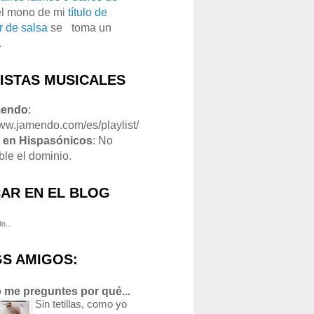
el mono de mi
título de
r de salsa
se
o
toma un
.
LISTAS MUSICALES
mendo
:
www.jamendo.com/es/playlist/
1
en Hispasónicos
: No
ble el dominio.
AR EN EL BLOG
o...
S AMIGOS:
 me preguntes por qué...
Sin tetillas, como yo