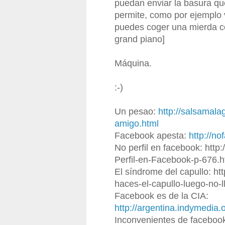
puedan enviar la basura que
permite, como por ejemplo vi
puedes coger una mierda com
grand piano]
Máquina.
:-)
Un pesao:
http://salsamala
amigo.html
Facebook apesta:
http://n
No perfil en facebook: http
Perfil-en-Facebook-p-676.h
El síndrome del capullo: http
haces-el-capullo-luego-no-ll
Facebook es de la CIA:
http://argentina.indymedia
Inconvenientes de faceboo