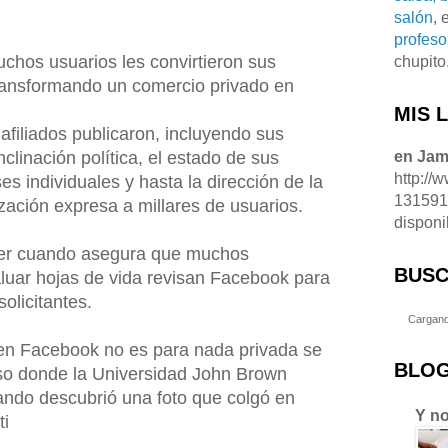
salón
, 
profeso
chos usuarios les convirtieron sus
chupito
 transformando un comercio privado en
MIS 
afiliados publicaron, incluyendo sus
nclinación política, el estado de sus
en Ja
http://
ses individuales y hasta la dirección de la
13159
ización expresa a millares de usuarios.
disponi
ber cuando asegura que muchos
BUSC
luar hojas de vida revisan Facebook para
olicitantes.
Cargand
en Facebook no es para nada privada se
BLOG
so donde la Universidad John Brown
ando descubrió una foto que colgó en
Y no
ti