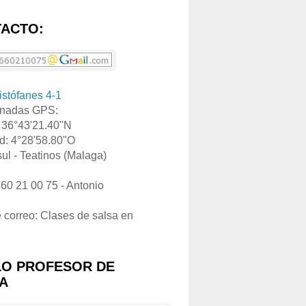
ACTO:
ristófanes 4-1
nadas GPS:
: 36°43'21.40"N
d: 4°28'58.80"O
ul - Teatinos (Malaga)
660 21 00 75 - Antonio
e correo: Clases de salsa en
LO PROFESOR DE
A