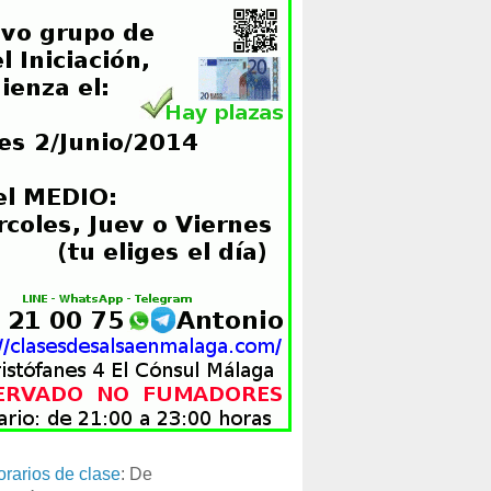
orarios de clase
: De