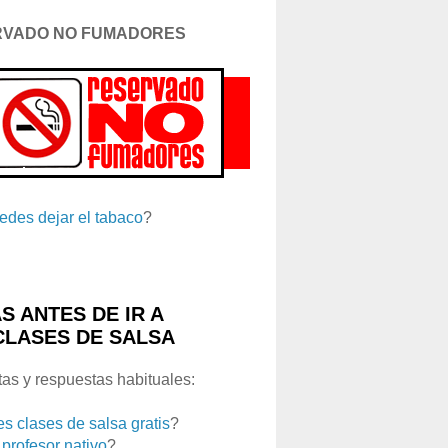
RVADO NO FUMADORES
edes dejar el tabaco
?
S ANTES DE IR A
CLASES DE SALSA
as y respuestas habituales:
es clases de salsa gratis
?
 profesor nativo
?