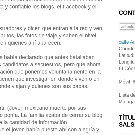
a y confiable los blogs, el Facebook y el
CONT
tradores y dicen que entran a la red y ven
utos, las fotos de viaje y saben el nivel
calle A
nen quienes ahí aparecen.
Coorde
Latitud
os había declarado que antes batallaban
Longitu
 candidatos a secuestros, pero que ahora
El Cóns
mación que ponemos voluntariamente en la
tienen que investigar en donde viven o en
Móvil: 
onde viajan y quienes son sus papas,
Lista d
Malaga
ti, (Joven mexicano muerto por sus
 ponía. La familia acaba de cerrar su blog
TÍTU
 la cantidad de información
SALS
e el joven había puesto ahí con alegría y