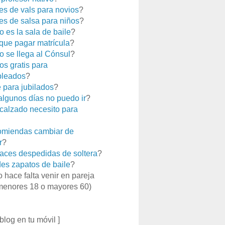
es de vals para novios
?
es de salsa para niños
?
 es la sala de baile
?
que pagar matrícula
?
 se llega al Cónsul
?
os gratis para
leados
?
e para jubilados
?
 algunos días no puedo ir
?
calzado necesito para
miendas cambiar de
r
?
aces despedidas de soltera
?
es zapatos de baile
?
o hace falta venir en pareja
menores 18 o mayores 60)
 blog en tu móvil ]