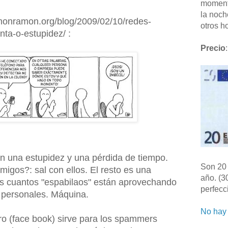
moment
la noch
amonramon.org/blog/2009/02/10/redes-
otros ho
a-o-estupidez/ :
Precio
:
on una estupidez y una pérdida de tiempo.
Son 20 
igos?: sal con ellos. El resto es una
año. (3
os cuantos "espabilaos" están aprovechando
perfecc
 personales. Máquina.
No hay 
ibro (face book) sirve para los spammers