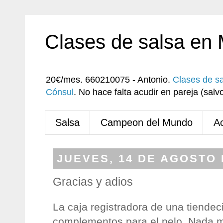
Clases de salsa en
20€/mes. 660210075 - Antonio.
Clases de s
Cónsul
. No hace falta acudir en pareja (sa
Salsa
Campeon del Mundo
A
JUEVES, 14 DE AGOSTO 
Gracias y adios
La caja registradora de una tiendeci
complementos para el pelo. Nada má