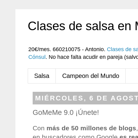
Clases de salsa en
20€/mes. 660210075 - Antonio.
Clases de s
Cónsul
. No hace falta acudir en pareja (sa
Salsa
Campeon del Mundo
MIÉRCOLES, 6 DE AGOST
GoMeMe 9.0 ¡Únete!
Con
más de 50 millones de blogs
en buscadores como Google
es rea