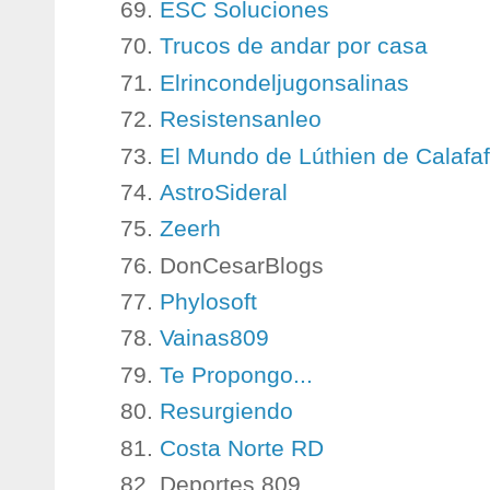
ESC Soluciones
Trucos de andar por casa
Elrincondeljugonsalinas
Resistensanleo
El Mundo de Lúthien de Calafafa
AstroSideral
Zeerh
DonCesarBlogs
Phylosoft
Vainas809
Te Propongo...
Resurgiendo
Costa Norte RD
Deportes 809