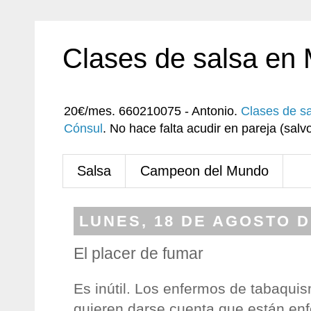
Clases de salsa en
20€/mes. 660210075 - Antonio.
Clases de s
Cónsul
. No hace falta acudir en pareja (sa
Salsa
Campeon del Mundo
LUNES, 18 DE AGOSTO D
El placer de fumar
Es inútil. Los enfermos de tabaqui
quieren darse cuenta que están enf