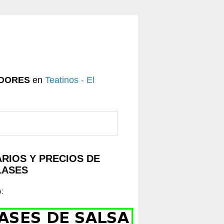
DORES
en
Teatinos - El
RIOS Y PRECIOS DE
LASES
o
: