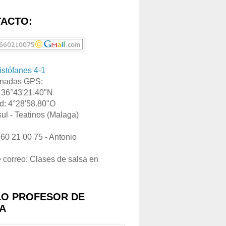
ACTO:
ristófanes 4-1
nadas GPS:
: 36°43'21.40"N
d: 4°28'58.80"O
ul - Teatinos (Malaga)
660 21 00 75 - Antonio
e correo: Clases de salsa en
LO PROFESOR DE
A