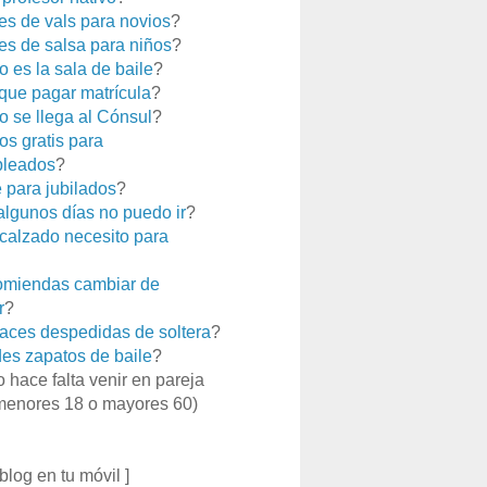
es de vals para novios
?
es de salsa para niños
?
 es la sala de baile
?
que pagar matrícula
?
 se llega al Cónsul
?
os gratis para
leados
?
e para jubilados
?
 algunos días no puedo ir
?
calzado necesito para
miendas cambiar de
r
?
aces despedidas de soltera
?
es zapatos de baile
?
o hace falta venir en pareja
menores 18 o mayores 60)
 blog en tu móvil ]