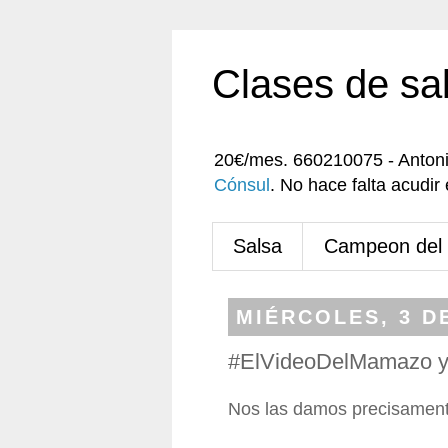
Clases de sa
20€/mes. 660210075 - Anton
Cónsul
. No hace falta acudi
Salsa
Campeon del
MIÉRCOLES, 3 DE
#ElVideoDelMamazo y e
Nos las damos precisament