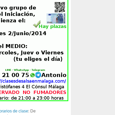
orarios de clase
: De