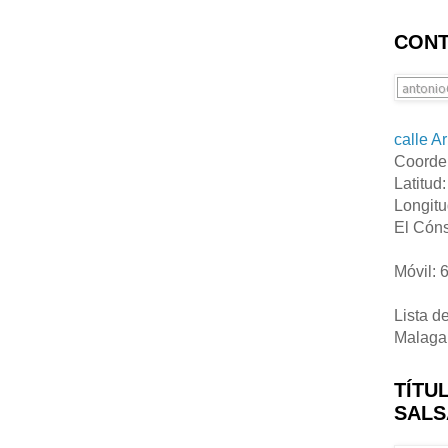
CONT
calle A
Coorde
Latitud
Longitu
El Cóns
Móvil: 
Lista d
Malaga
TÍTU
SALS