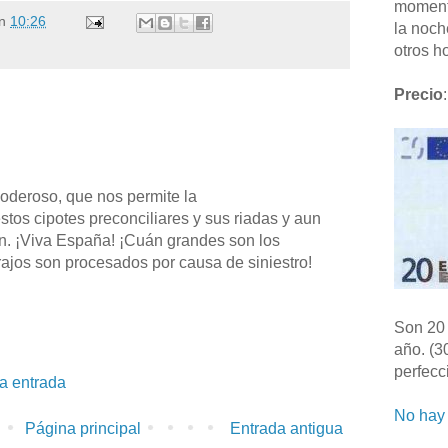
moment
n
10:26
la noch
otros ho
Precio
:
oderoso, que nos permite la
tos cipotes preconciliares y sus riadas y aun
én. ¡Viva España! ¡Cuán grandes son los
rajos son procesados por causa de siniestro!
Son 20 
año. (3
perfecc
la entrada
No hay 
Página principal
Entrada antigua