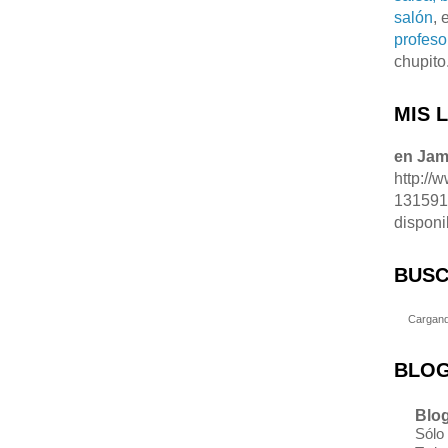
salón
, 
profeso
chupito
MIS 
en Ja
http://
13159
disponi
BUSC
Cargand
BLOG
Blog
Sólo