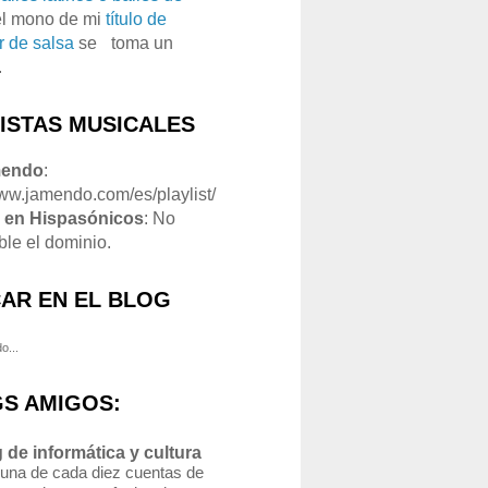
el mono de mi
título de
r de salsa
se
o
toma un
.
LISTAS MUSICALES
mendo
:
www.jamendo.com/es/playlist/
1
en Hispasónicos
: No
ble el dominio.
AR EN EL BLOG
o...
S AMIGOS:
 de informática y cultura
 una de cada diez cuentas de