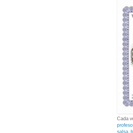
Cada ve
profeso
salsa, b