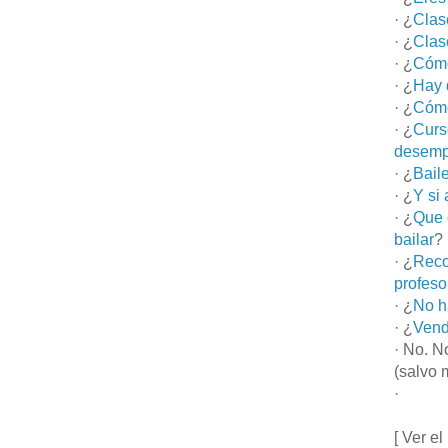
· ¿
Clas
· ¿
Clas
· ¿
Cómo
· ¿
Hay 
· ¿
Cómo
· ¿
Curs
desemp
· ¿
Bail
· ¿
Y si
· ¿
Que 
bailar
?
· ¿
Reco
profeso
· ¿
No h
· ¿
Vend
· No. N
(salvo 
·
[ Ver el