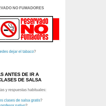
RVADO NO FUMADORES
edes dejar el tabaco
?
S ANTES DE IR A
CLASES DE SALSA
as y respuestas habituales:
es clases de salsa gratis
?
 profesor nativo
?