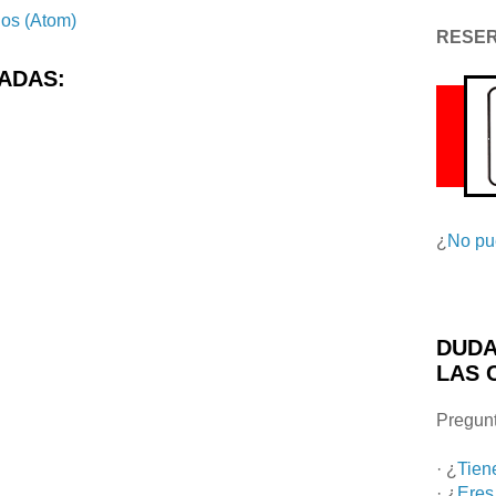
ios (Atom)
RESE
ADAS:
¿
No pu
DUDA
LAS 
Pregunt
· ¿
Tien
· ¿
Eres