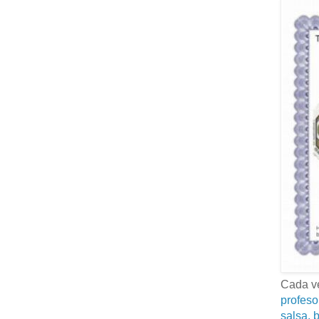
Cada ve
profeso
salsa, b