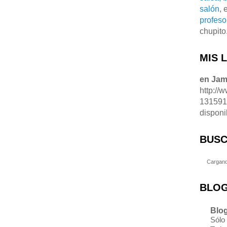
salón
, 
profeso
chupito
MIS 
en Ja
http://
13159
disponi
BUSC
Cargand
BLOG
Blog
Sólo