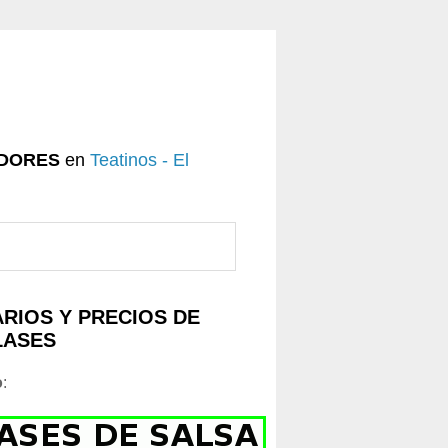
DORES
en
Teatinos - El
RIOS Y PRECIOS DE
LASES
o
: