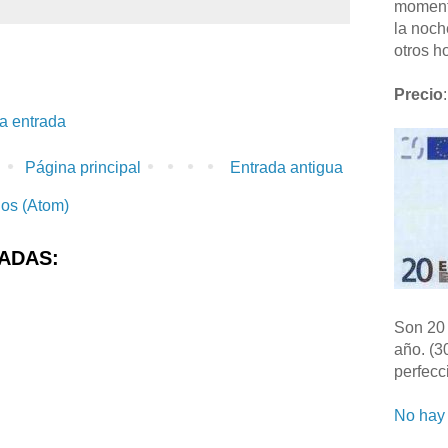
moment
la noch
otros ho
Precio
:
la entrada
Página principal
Entrada antigua
ios (Atom)
ADAS:
Son 20 
año. (3
perfecc
No hay 