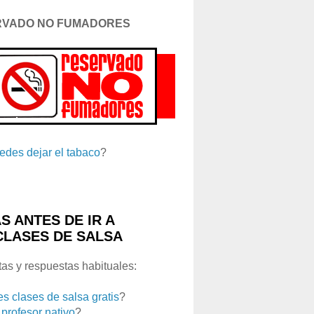
RVADO NO FUMADORES
edes dejar el tabaco
?
S ANTES DE IR A
CLASES DE SALSA
as y respuestas habituales:
es clases de salsa gratis
?
 profesor nativo
?