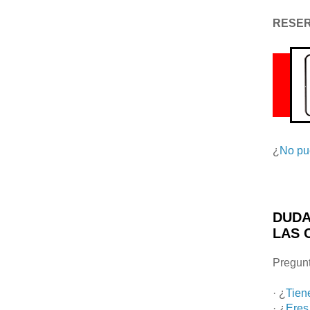
RESE
¿
No pu
DUDA
LAS 
Pregunt
· ¿
Tien
· ¿
Eres