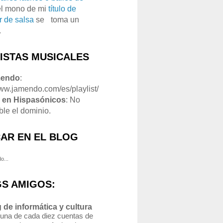
el mono de mi
título de
r de salsa
se
o
toma un
.
LISTAS MUSICALES
mendo
:
www.jamendo.com/es/playlist/
1
en Hispasónicos
: No
ble el dominio.
AR EN EL BLOG
o...
S AMIGOS:
 de informática y cultura
 una de cada diez cuentas de