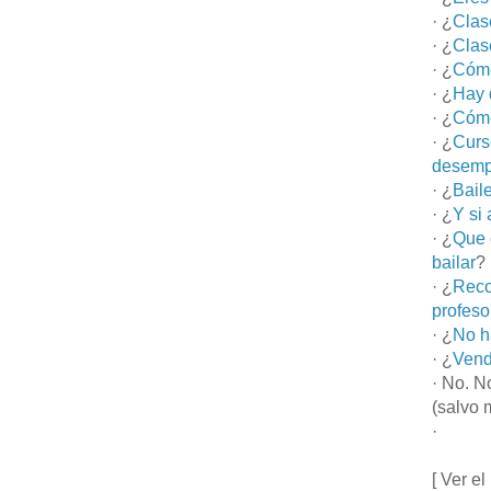
· ¿
Clas
· ¿
Clas
· ¿
Cómo
· ¿
Hay 
· ¿
Cómo
· ¿
Curs
desemp
· ¿
Bail
· ¿
Y si
· ¿
Que 
bailar
?
· ¿
Reco
profeso
· ¿
No h
· ¿
Vend
· No. N
(salvo 
·
[ Ver el