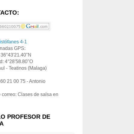
ACTO:
ristófanes 4-1
nadas GPS:
: 36°43'21.40"N
d: 4°28'58.80"O
ul - Teatinos (Malaga)
660 21 00 75 - Antonio
e correo: Clases de salsa en
LO PROFESOR DE
A