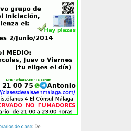
orarios de clase
: De