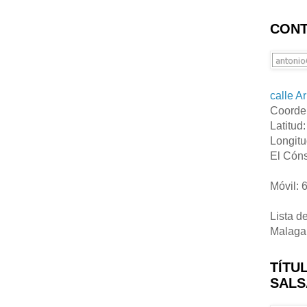
CONT
calle A
Coorde
Latitud
Longitu
El Cóns
Móvil: 
Lista d
Malaga
TÍTU
SALS