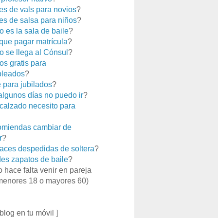
es de vals para novios
?
es de salsa para niños
?
 es la sala de baile
?
que pagar matrícula
?
 se llega al Cónsul
?
os gratis para
leados
?
e para jubilados
?
 algunos días no puedo ir
?
calzado necesito para
miendas cambiar de
r
?
aces despedidas de soltera
?
es zapatos de baile
?
o hace falta venir en pareja
menores 18 o mayores 60)
 blog en tu móvil ]