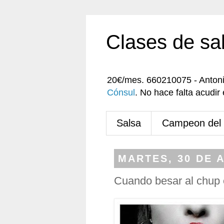
Clases de sa
20€/mes. 660210075 - Anton
Cónsul
. No hace falta acudi
Salsa
Campeon del
MARTES, 30 DE A
Cuando besar al chup