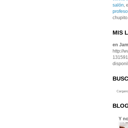
salón
, 
profeso
chupito
MIS 
en Ja
http://
13159
disponi
BUSC
Cargand
BLOG
Y no