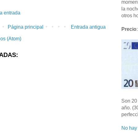
moment
la noch
la entrada
otros ho
Página principal
Entrada antigua
Precio
:
ios (Atom)
ADAS:
Son 20 
año. (3
perfecc
No hay 