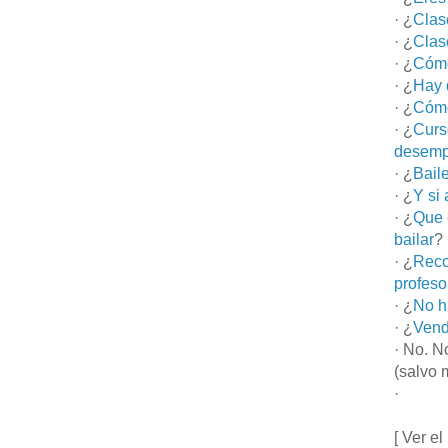
· ¿
Clas
· ¿
Clas
· ¿
Cómo
· ¿
Hay 
· ¿
Cómo
· ¿
Curs
desemp
· ¿
Bail
· ¿
Y si
· ¿
Que 
bailar
?
· ¿
Reco
profeso
· ¿
No h
· ¿
Vend
· No. N
(salvo 
·
[ Ver el