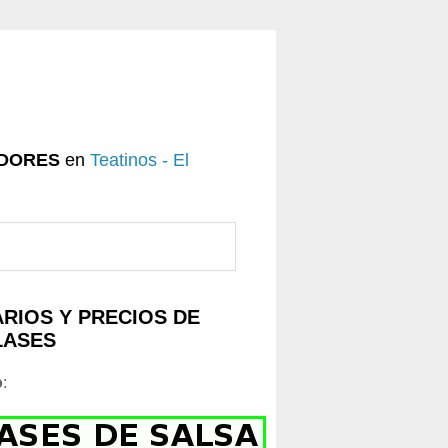
DORES
en
Teatinos - El
RIOS Y PRECIOS DE
LASES
o
: