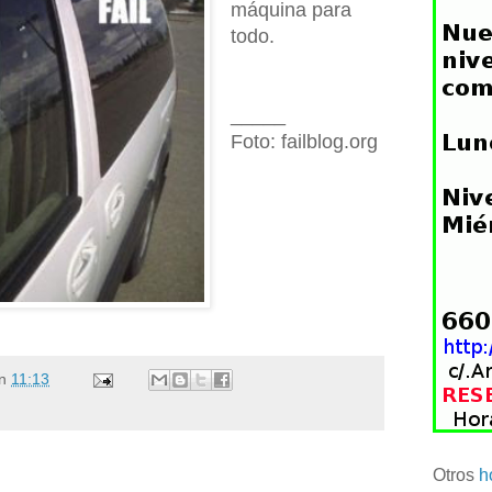
máquina para
todo.
_____
Foto: failblog.org
n
11:13
Otros
h