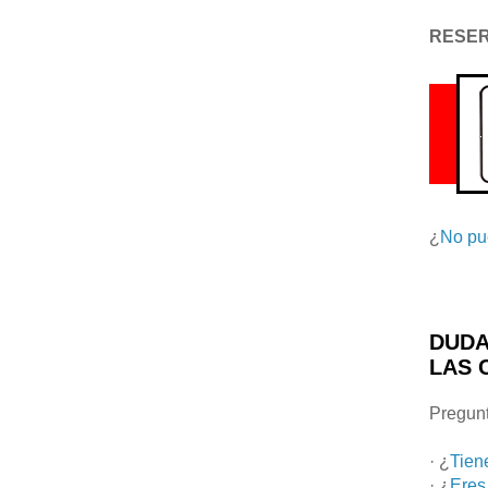
RESE
¿
No pu
DUDA
LAS 
Pregunt
· ¿
Tien
· ¿
Eres