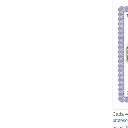
Cada ve
profeso
salsa, b