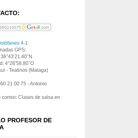
ACTO:
ristófanes 4-1
nadas GPS:
: 36°43'21.40"N
d: 4°28'58.80"O
ul - Teatinos (Malaga)
660 21 00 75 - Antonio
e correo: Clases de salsa en
LO PROFESOR DE
A