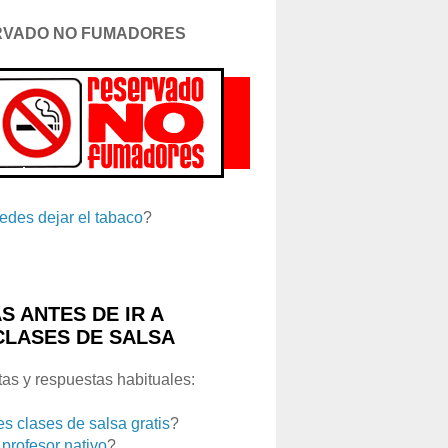
RVADO NO FUMADORES
edes dejar el tabaco
?
S ANTES DE IR A
CLASES DE SALSA
as y respuestas habituales:
es clases de salsa gratis
?
 profesor nativo
?