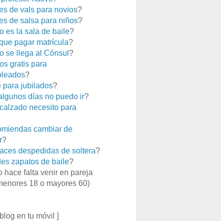
es de vals para novios
?
es de salsa para niños
?
 es la sala de baile
?
que pagar matrícula
?
 se llega al Cónsul
?
os gratis para
leados
?
e para jubilados
?
 algunos días no puedo ir
?
calzado necesito para
miendas cambiar de
r
?
aces despedidas de soltera
?
es zapatos de baile
?
o hace falta venir en pareja
menores 18 o mayores 60)
 blog en tu móvil ]