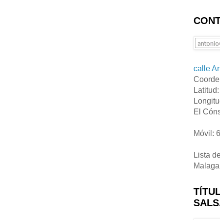
CONT
calle A
Coorde
Latitud
Longitu
El Cóns
Móvil: 
Lista d
Malaga
TÍTU
SALS