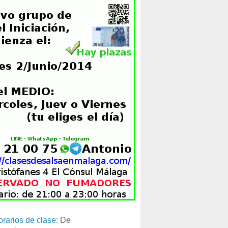
orarios de clase
: De