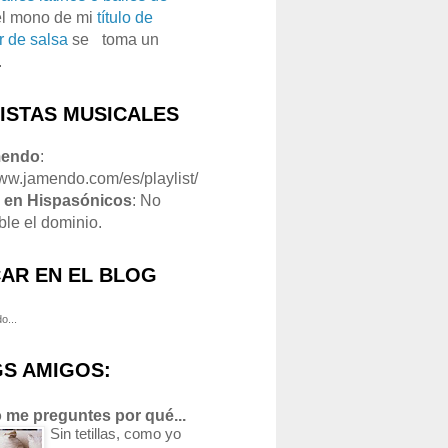
el mono de mi
título de
r de salsa
se
o
toma un
.
LISTAS MUSICALES
mendo
:
www.jamendo.com/es/playlist/
1
en Hispasónicos
: No
ble el dominio.
AR EN EL BLOG
o...
S AMIGOS:
 me preguntes por qué...
Sin tetillas, como yo