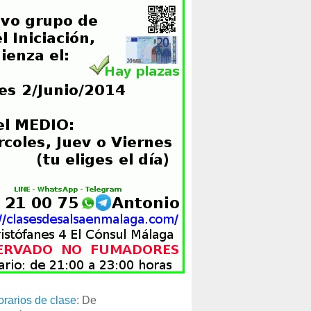
orarios de clase
: De