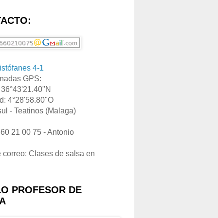
ACTO:
ristófanes 4-1
nadas GPS:
: 36°43'21.40"N
d: 4°28'58.80"O
ul - Teatinos (Malaga)
660 21 00 75 - Antonio
e correo: Clases de salsa en
LO PROFESOR DE
A