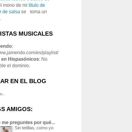
el mono de mi
título de
r de salsa
se
o
toma un
.
LISTAS MUSICALES
mendo
:
www.jamendo.com/es/playlist/
1
en Hispasónicos
: No
ble el dominio.
AR EN EL BLOG
o...
S AMIGOS:
 me preguntes por qué...
Sin tetillas, como yo