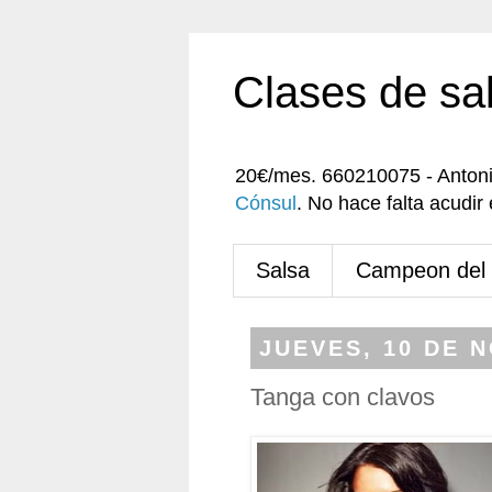
Clases de sa
20€/mes. 660210075 - Anton
Cónsul
. No hace falta acudi
Salsa
Campeon del
JUEVES, 10 DE 
Tanga con clavos