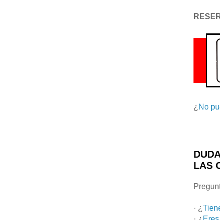
RESE
¿
No pu
DUDA
LAS 
Pregunt
· ¿
Tien
· ¿
Eres