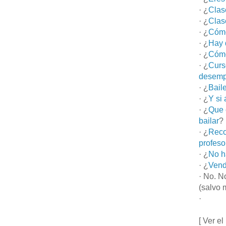
· ¿
Clas
· ¿
Clas
· ¿
Cómo
· ¿
Hay 
· ¿
Cómo
· ¿
Curs
desemp
· ¿
Bail
· ¿
Y si
· ¿
Que 
bailar
?
· ¿
Reco
profeso
· ¿
No h
· ¿
Vend
· No. N
(salvo 
·
[ Ver el