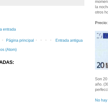
moment
la noch
otros ho
Precio
:
la entrada
Página principal
Entrada antigua
ios (Atom)
ADAS:
Son 20 
año. (3
perfecc
No hay 