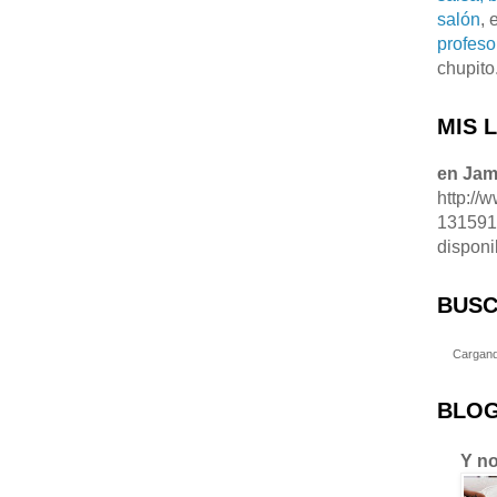
salón
, 
profeso
chupito
MIS 
en Ja
http://
13159
disponi
BUSC
Cargand
BLOG
Y no