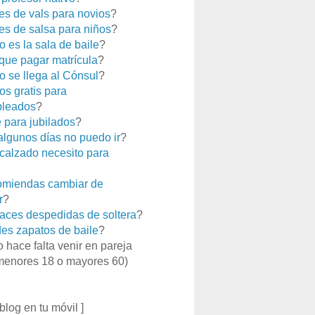
es de vals para novios
?
es de salsa para niños
?
 es la sala de baile
?
que pagar matrícula
?
 se llega al Cónsul
?
os gratis para
leados
?
e para jubilados
?
 algunos días no puedo ir
?
calzado necesito para
miendas cambiar de
r
?
aces despedidas de soltera
?
es zapatos de baile
?
o hace falta venir en pareja
menores 18 o mayores 60)
 blog en tu móvil ]