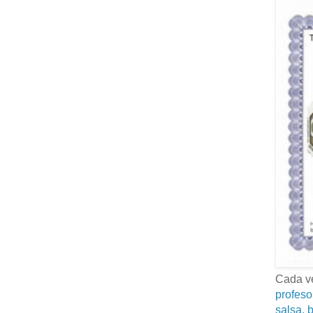
Cada ve
profeso
salsa, b