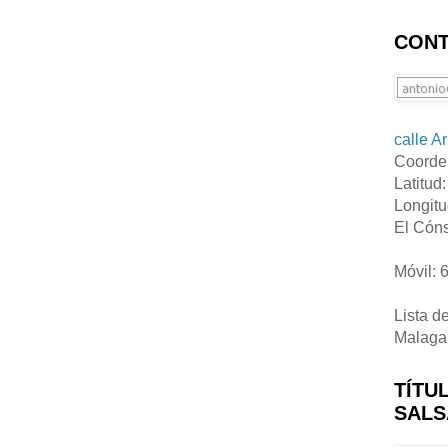
CONT
calle A
Coorde
Latitud
Longitu
El Cóns
Móvil: 
Lista d
Malaga
TÍTU
SALS