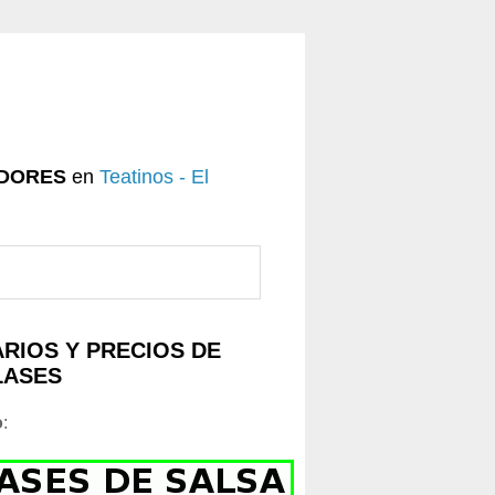
DORES
en
Teatinos - El
RIOS Y PRECIOS DE
LASES
o
: