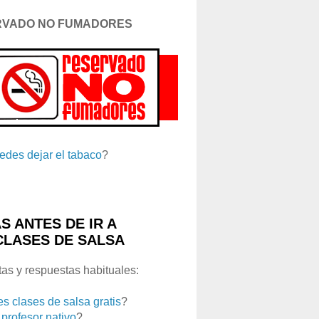
RVADO NO FUMADORES
edes dejar el tabaco
?
S ANTES DE IR A
CLASES DE SALSA
as y respuestas habituales:
es clases de salsa gratis
?
 profesor nativo
?