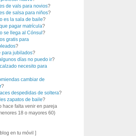
es de vals para novios
?
es de salsa para niños
?
 es la sala de baile
?
que pagar matrícula
?
 se llega al Cónsul
?
os gratis para
leados
?
e para jubilados
?
 algunos días no puedo ir
?
calzado necesito para
miendas cambiar de
r
?
aces despedidas de soltera
?
es zapatos de baile
?
o hace falta venir en pareja
menores 18 o mayores 60)
 blog en tu móvil ]