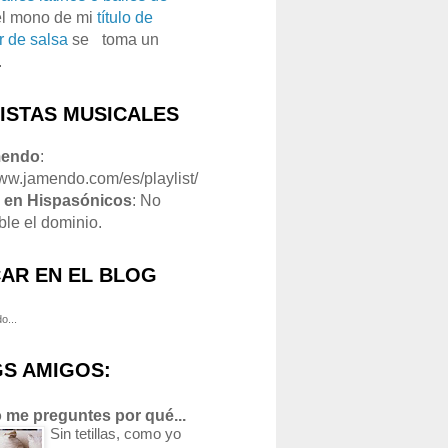
el mono de mi
título de
r de salsa
se
o
toma un
.
LISTAS MUSICALES
mendo
:
www.jamendo.com/es/playlist/
1
en Hispasónicos
: No
ble el dominio.
AR EN EL BLOG
o...
S AMIGOS:
 me preguntes por qué...
Sin tetillas, como yo