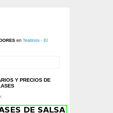
DORES
en
Teatinos - El
RIOS Y PRECIOS DE
LASES
o
: