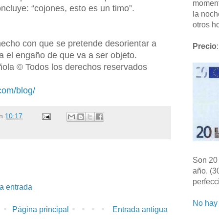
moment
oncluye: “cojones, esto es un timo”.
la noch
otros ho
 hecho con que se pretende desorientar a
Precio
:
a el engaño de que va a ser objeto.
ola © Todos los derechos reservados
com/blog/
n
10:17
Son 20 
año. (3
perfecc
la entrada
No hay 
Página principal
Entrada antigua