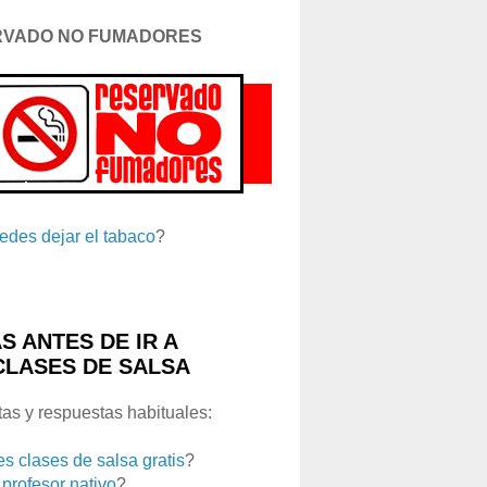
RVADO NO FUMADORES
edes dejar el tabaco
?
S ANTES DE IR A
CLASES DE SALSA
as y respuestas habituales:
es clases de salsa gratis
?
 profesor nativo
?