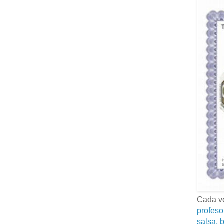
Cada ve
profeso
salsa, b