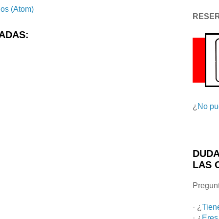
ios (Atom)
RESE
ADAS:
¿
No pu
DUDA
LAS 
Pregunt
· ¿
Tien
· ¿
Eres