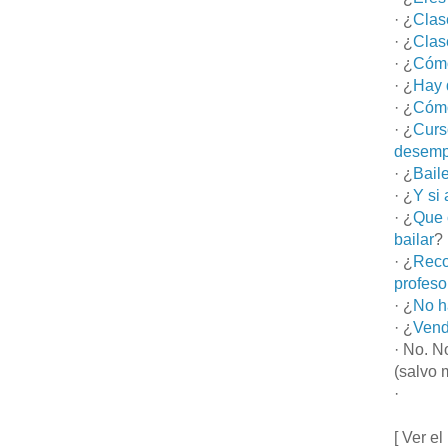
· ¿
Clas
· ¿
Clas
· ¿
Cómo
· ¿
Hay 
· ¿
Cómo
· ¿
Curs
desemp
· ¿
Bail
· ¿
Y si
· ¿
Que 
bailar
?
· ¿
Reco
profeso
· ¿
No h
· ¿
Vend
· No. N
(salvo 
·
[ Ver el