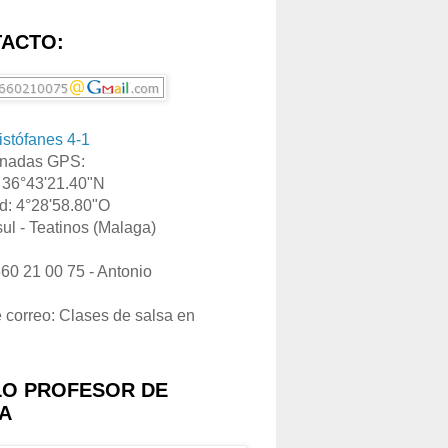
ACTO:
ristófanes 4-1
nadas GPS:
: 36°43'21.40"N
d: 4°28'58.80"O
ul - Teatinos (Malaga)
660 21 00 75 - Antonio
e correo: Clases de salsa en
LO PROFESOR DE
A