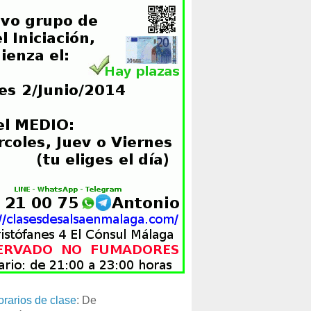
orarios de clase
: De