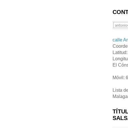
CONT
calle A
Coorde
Latitud
Longitu
El Cóns
Móvil: 
Lista d
Malaga
TÍTU
SALS