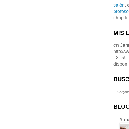
salón
, 
profeso
chupito
MIS 
en Ja
http://
13159
disponi
BUSC
Cargand
BLOG
Y no