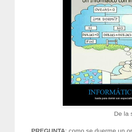
De la 
PREGUNTA
: como se duerme un o