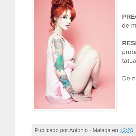
PRE
de m
RES
proba
tatu
De n
Publicado por
Antonio - Malaga
en
12:20