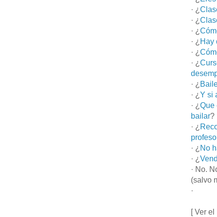
· ¿
Clas
· ¿
Clas
· ¿
Cómo
· ¿
Hay 
· ¿
Cómo
· ¿
Curs
desemp
· ¿
Bail
· ¿
Y si
· ¿
Que 
bailar
?
· ¿
Reco
profeso
· ¿
No h
· ¿
Vend
· No. N
(salvo 
·
[ Ver el