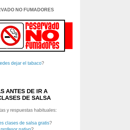
RVADO NO FUMADORES
edes dejar el tabaco
?
S ANTES DE IR A
CLASES DE SALSA
as y respuestas habituales:
es clases de salsa gratis
?
 profesor nativo
?