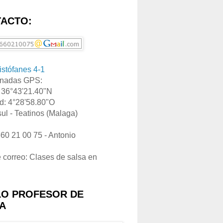
ACTO:
ristófanes 4-1
nadas GPS:
: 36°43'21.40"N
d: 4°28'58.80"O
ul - Teatinos (Malaga)
660 21 00 75 - Antonio
e correo: Clases de salsa en
LO PROFESOR DE
A