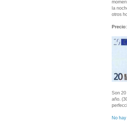
moment
la noch
otros ho
Precio
:
Son 20 
año. (3
perfecc
No hay 