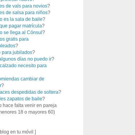
es de vals para novios
?
es de salsa para niños
?
 es la sala de baile
?
que pagar matrícula
?
 se llega al Cónsul
?
os gratis para
leados
?
e para jubilados
?
 algunos días no puedo ir
?
calzado necesito para
miendas cambiar de
r
?
aces despedidas de soltera
?
es zapatos de baile
?
o hace falta venir en pareja
menores 18 o mayores 60)
 blog en tu móvil ]