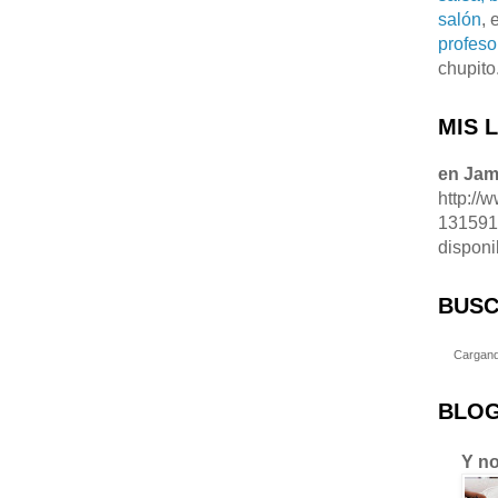
salón
, 
profeso
chupito
MIS 
en Ja
http://
13159
disponi
BUSC
Cargand
BLOG
Y no