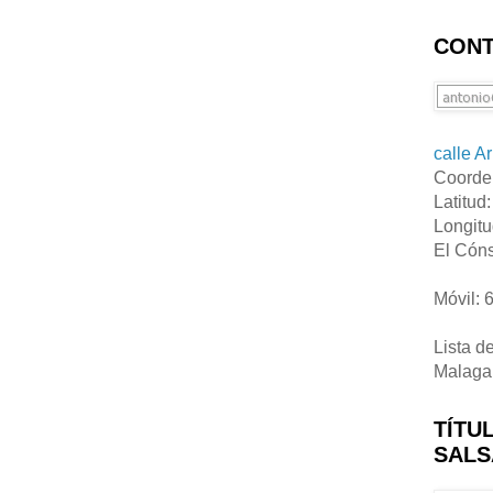
CONT
calle A
Coorde
Latitud
Longitu
El Cóns
Móvil: 
Lista d
Malaga
TÍTU
SALS