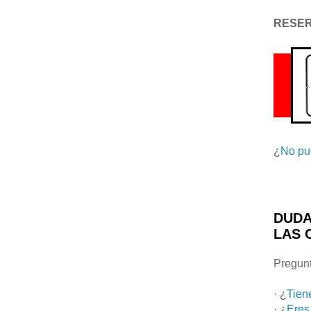
RESE
¿
No pu
DUDA
LAS 
Pregunt
· ¿
Tien
· ¿
Eres