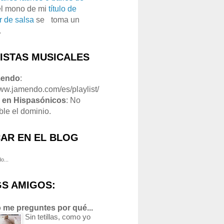
el mono de mi
título de
r de salsa
se
o
toma un
.
LISTAS MUSICALES
mendo
:
www.jamendo.com/es/playlist/
1
en Hispasónicos
: No
ble el dominio.
AR EN EL BLOG
o...
S AMIGOS:
 me preguntes por qué...
Sin tetillas, como yo