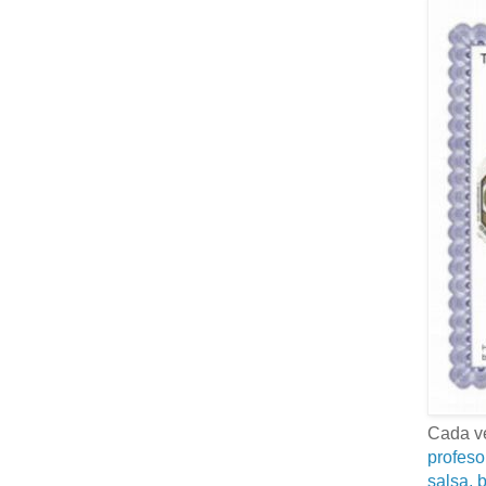
Cada ve
profeso
salsa, b