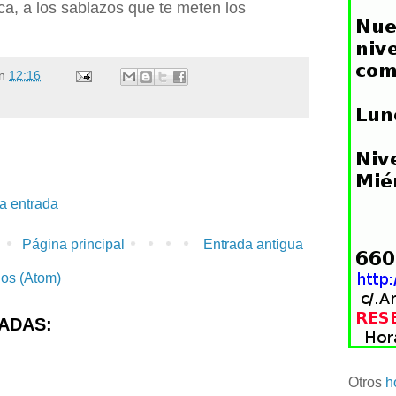
ca, a los sablazos que te meten los
n
12:16
la entrada
Página principal
Entrada antigua
ios (Atom)
ADAS:
Otros
h