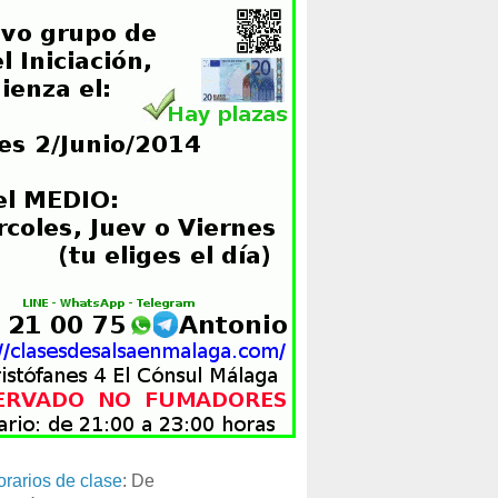
orarios de clase
: De