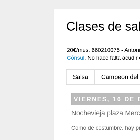
Clases de sa
20€/mes. 660210075 - Anton
Cónsul
. No hace falta acudi
Salsa
Campeon del
VIERNES, 16 DE 
Nochevieja plaza Mer
Como de costumbre, hay pr