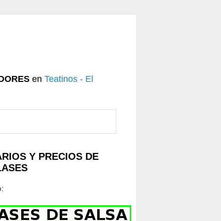
DORES
en
Teatinos - El
RIOS Y PRECIOS DE
LASES
o
: