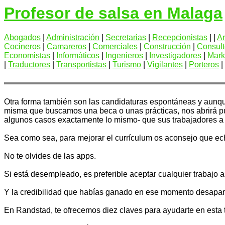
Profesor de salsa en Malaga
Abogados
|
Administración
|
Secretarias
|
Recepcionistas
| |
Ar
Cocineros
|
Camareros
|
Comerciales
|
Construcción
|
Consult
Economistas
|
Informáticos
|
Ingenieros
|
Investigadores
|
Mark
|
Traductores
|
Transportistas
|
Turismo
|
Vigilantes
|
Porteros
|
Otra forma también son las candidaturas espontáneas y aunque
misma que buscamos una beca o unas prácticas, nos abrirá 
algunos casos exactamente lo mismo- que sus trabajadores a 
Sea como sea, para mejorar el currículum os aconsejo que ec
No te olvides de las apps.
Si está desempleado, es preferible aceptar cualquier trabajo
Y la credibilidad que habías ganado en ese momento desapare
En Randstad, te ofrecemos diez claves para ayudarte en esta 