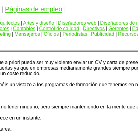
|
Páginas de empleo
|
quitectos
|
Artes y diseño
|
Diseñadores web
|
Diseñadores de
ores
|
Contables
|
Control de calidad
|
Directivos
|
Gerentes
|
Ed
eting
|
Mensajeros
|
Oficios
|
Periodistas
|
Publicidad
|
Recurso
 a priori pueda ser muy violento enviar un CV y carta de prese
puertas ya que en empresas medianamente grandes siempre pu
un coste reducido.
héis un vistazo a los programas de formación que tenemos en n
 a no tener ninguno, pero siempre manteniendo en la mente que 
ce en un instante.
tarea.