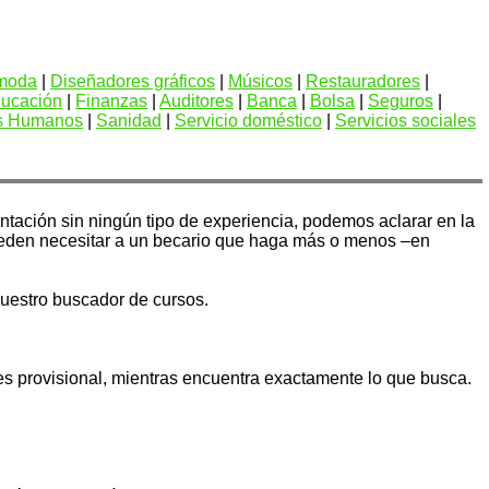
 moda
|
Diseñadores gráficos
|
Músicos
|
Restauradores
|
ucación
|
Finanzas
|
Auditores
|
Banca
|
Bolsa
|
Seguros
|
s Humanos
|
Sanidad
|
Servicio doméstico
|
Servicios sociales
ntación sin ningún tipo de experiencia, podemos aclarar en la
eden necesitar a un becario que haga más o menos –en
uestro buscador de cursos.
es provisional, mientras encuentra exactamente lo que busca.