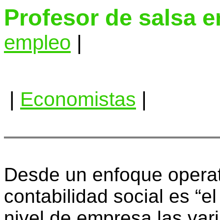
Profesor de salsa 
empleo
|
|
Economistas
|
Desde un enfoque operati
contabilidad social es “e
nivel de empresa las vari