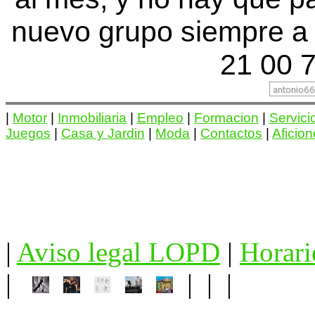
nuevo grupo siempre a 
21 00 7
|
Motor
|
Inmobiliaria
|
Empleo
|
Formacion
|
Servici
Juegos
|
Casa y Jardin
|
Moda
|
Contactos
|
Aficio
|
Aviso legal LOPD
|
Horari
|
| | |