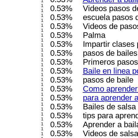
1
1
0.53%
Videos pasos d
1
1
0.53%
escuela pasos d
1
0.53%
Videos de pasos
1
1
0.53%
Palma
1
1
0.53%
Impartir clases
1
1
0.53%
pasos de bailes 
1
1
0.53%
Primeros pasos 
1
0.53%
Baile en linea p
1
1
0.53%
pasos de baile
1
1
0.53%
Como aprender a
1
1
0.53%
para aprender a
1
1
0.53%
Bailes de salsa
1
0.53%
tips para aprend
1
1
0.53%
Aprender a baila
1
1
0.53%
Videos de sals
1