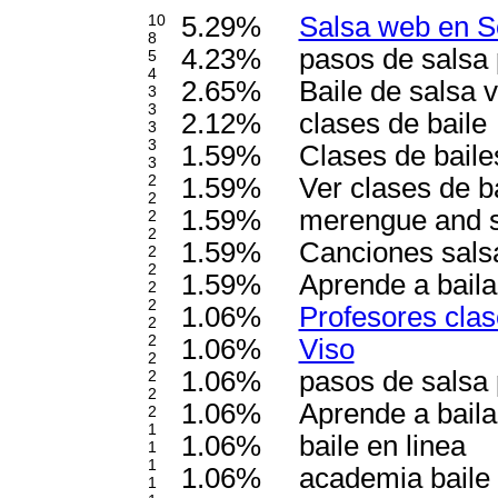
10
5.29%
Salsa web en S
8
4.23%
pasos de salsa 
5
4
2.65%
Baile de salsa 
3
3
2.12%
clases de baile
3
3
1.59%
Clases de bailes
3
2
1.59%
Ver clases de b
2
1.59%
merengue and 
2
2
1.59%
Canciones sals
2
2
1.59%
Aprende a bailar
2
2
1.06%
Profesores clas
2
2
1.06%
Viso
2
1.06%
pasos de salsa 
2
2
1.06%
Aprende a baila
2
1
1.06%
baile en linea
1
1
1.06%
academia baile 
1