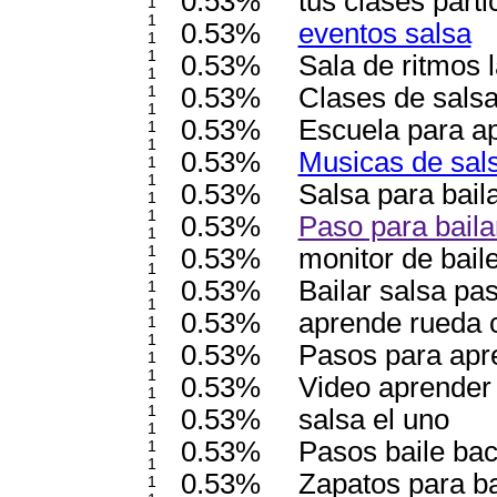
0.53%
tus clases parti
1
1
0.53%
eventos salsa
1
1
0.53%
Sala de ritmos 
1
1
0.53%
Clases de salsa
1
0.53%
Escuela para ap
1
1
0.53%
Musicas de sal
1
1
0.53%
Salsa para bail
1
1
0.53%
Paso para baila
1
1
0.53%
monitor de bail
1
0.53%
Bailar salsa p
1
1
0.53%
aprende rueda 
1
1
0.53%
Pasos para apre
1
1
0.53%
Video aprender 
1
1
0.53%
salsa el uno
1
0.53%
Pasos baile bac
1
1
0.53%
Zapatos para ba
1