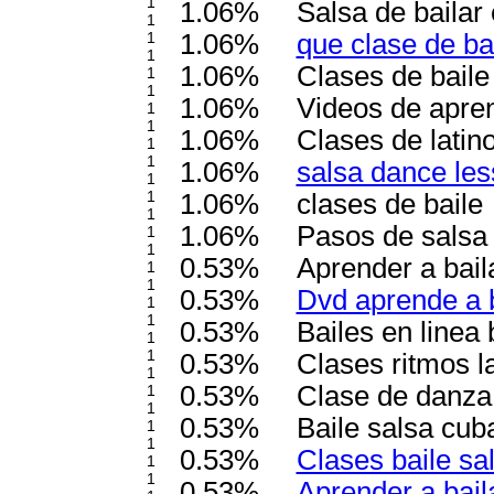
1
1.06%
Salsa de bailar 
1
1
1.06%
que clase de ba
1
1.06%
Clases de baile
1
1
1.06%
Videos de apren
1
1
1.06%
Clases de latino
1
1
1.06%
salsa dance le
1
1
1.06%
clases de baile
1
1.06%
Pasos de salsa
1
1
0.53%
Aprender a bail
1
1
0.53%
Dvd aprende a b
1
1
0.53%
Bailes en linea
1
1
0.53%
Clases ritmos l
1
0.53%
Clase de danza 
1
1
0.53%
Baile salsa cub
1
1
0.53%
Clases baile sa
1
1
0.53%
Aprender a bail