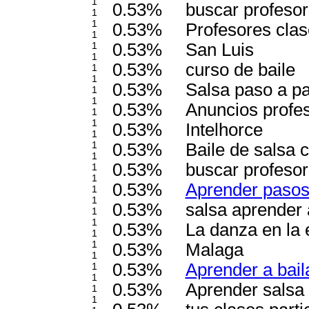
1
0.53%
buscar profesor
1
1
0.53%
Profesores clas
1
1
0.53%
San Luis
1
0.53%
curso de baile
1
1
0.53%
Salsa paso a p
1
1
0.53%
Anuncios profes
1
1
0.53%
Intelhorce
1
1
0.53%
Baile de salsa 
1
0.53%
buscar profesor
1
1
0.53%
Aprender pasos 
1
1
0.53%
salsa aprender 
1
1
0.53%
La danza en la 
1
1
0.53%
Malaga
1
0.53%
Aprender a bail
1
1
0.53%
Aprender salsa 
1
1