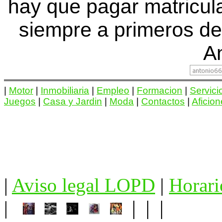
hay que pagar matricu
siempre a primeros de
An
|
Motor
|
Inmobiliaria
|
Empleo
|
Formacion
|
Servici
Juegos
|
Casa y Jardin
|
Moda
|
Contactos
|
Aficio
|
Aviso legal LOPD
|
Horari
| | |
|