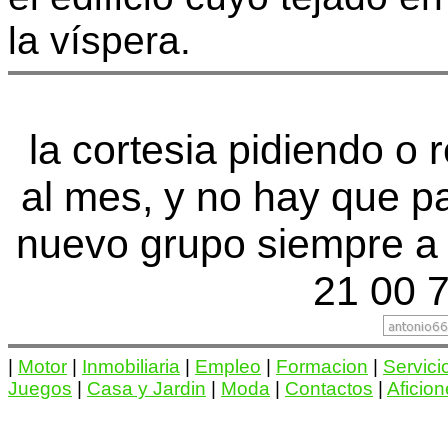
la víspera.
la cortesia pidiendo o
al mes, y no hay que p
nuevo grupo siempre a 
21 00 7
|
Motor
|
Inmobiliaria
|
Empleo
|
Formacion
|
Servici
Juegos
|
Casa y Jardin
|
Moda
|
Contactos
|
Aficio