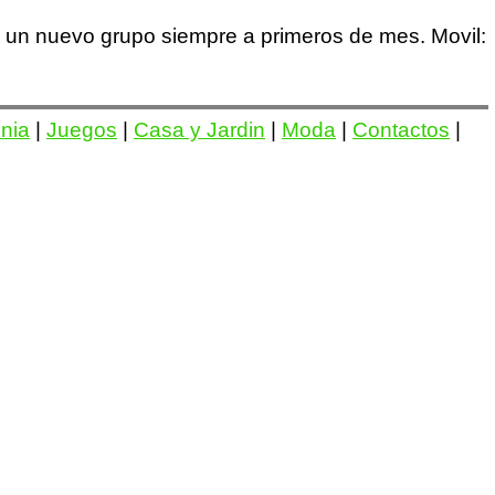
a un nuevo grupo siempre a primeros de mes. Movil:
onia
|
Juegos
|
Casa y Jardin
|
Moda
|
Contactos
|