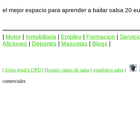
el mejor espacio para aprender a bailar salsa 20 
|
Motor
|
Inmobiliaria
|
Empleo
|
Formacion
|
Servici
Aficiones
|
Deportes
|
Mascotas
|
Blogs
|
|
Aviso legal LOPD
|
Horario clases de salsa
|
estadistica salsa
|
comerciales