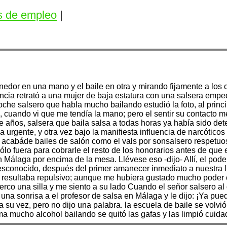
s de empleo
|
nedor en una mano y el baile en otra y mirando fijamente a lo
ancia retrató a una mujer de baja estatura con una salsera empe
noche salsero que habla mucho bailando estudió la foto, al prin
cuando vi que me tendía la mano; pero el sentir su contacto me in
ete años, salsera que baila salsa a todas horas ya había sido de
a urgente, y otra vez bajo la manifiesta influencia de narcóti
 acabáde bailes de salón como el vals por sonsalsero respetuoso
ólo fuera para cobrarle el resto de los honorarios antes de que 
en Málaga por encima de la mesa. Llévese eso -dijo- Allí, el po
conocido, después del primer amanecer inmediato a nuestra lle
me resultaba repulsivo; aunque me hubiera gustado mucho poder 
 Acerco una silla y me siento a su lado Cuando el señor salsero a
gió una sonrisa a el profesor de salsa en Málaga y le dijo: ¡Ya 
a su vez, pero no dijo una palabra. la escuela de baile se vol
a mucho alcohol bailando se quitó las gafas y las limpió cuid