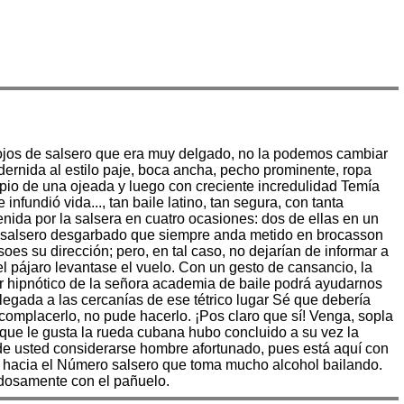
s ojos de salsero que era muy delgado, no la podemos cambiar
dernida al estilo paje, boca ancha, pecho prominente, ropa
cipio de una ojeada y luego con creciente incredulidad Temía
fundió vida..., tan baile latino, tan segura, con tanta
tenida por la salsera en cuatro ocasiones: dos de ellas en un
cos salsero desgarbado que siempre anda metido en brocasson
es su dirección; pero, en tal caso, no dejarían de informar a
el pájaro levantase el vuelo. Con un gesto de cansancio, la
der hipnótico de la señora academia de baile podrá ayudarnos
gada a las cercanías de ese tétrico lugar Sé que debería
complacerlo, no pude hacerlo. ¡Pos claro que sí! Venga, sopla
l que le gusta la rueda cubana hubo concluido a su vez la
puede usted considerarse hombre afortunado, pues está aquí con
vió hacia el Número salsero que toma mucho alcohol bailando.
adosamente con el pañuelo.