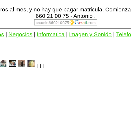
euros al mes, y no hay que pagar matricula. Comienz
660 21 00 75 - Antonio .
os
|
Negocios
|
Informatica
|
Imagen y Sonido
|
Telef
| | |