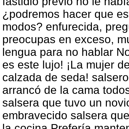
fastidio previo no le hab
¿podremos hacer que est
modos? enfurecida, pregu
preocupas en exceso, m
lengua para no hablar N
es este lujo! ¡La mujer 
calzada de seda! salsero
arrancó de la cama todos
salsera que tuvo un novi
embravecido salsera que
la cocina Prefería mante