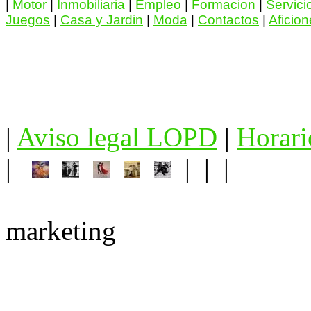
|
Motor
|
Inmobiliaria
|
Empleo
|
Formacion
|
Servici
Juegos
|
Casa y Jardin
|
Moda
|
Contactos
|
Aficio
|
Aviso legal LOPD
|
Horari
|
| | |
marketing