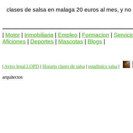
clases de salsa en malaga 20 euros al mes, y no
|
Motor
|
Inmobiliaria
|
Empleo
|
Formacion
|
Servici
Aficiones
|
Deportes
|
Mascotas
|
Blogs
|
|
Aviso legal LOPD
|
Horario clases de salsa
|
estadistica salsa
|
arquitectos