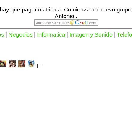
 hay que pagar matricula. Comienza un nuevo grupo 
Antonio .
os
|
Negocios
|
Informatica
|
Imagen y Sonido
|
Telef
| | |