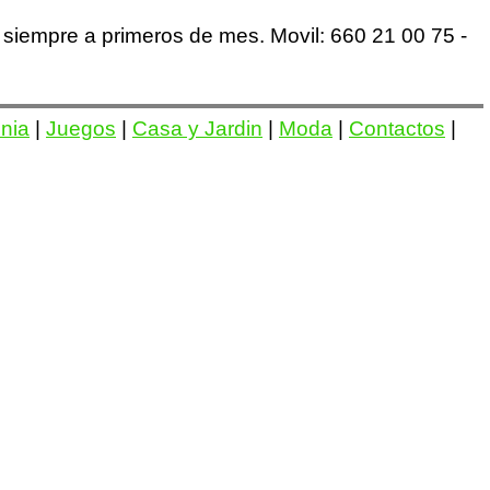
siempre a primeros de mes. Movil: 660 21 00 75 -
onia
|
Juegos
|
Casa y Jardin
|
Moda
|
Contactos
|