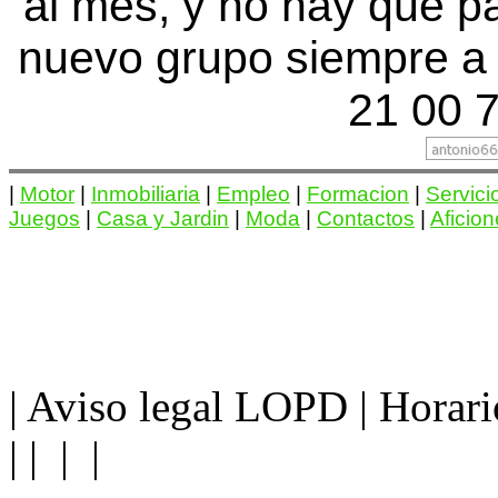
al mes, y no hay que p
nuevo grupo siempre a 
21 00 7
|
Motor
|
Inmobiliaria
|
Empleo
|
Formacion
|
Servici
Juegos
|
Casa y Jardin
|
Moda
|
Contactos
|
Aficio
| Aviso legal LOPD | Horario 
| | | |