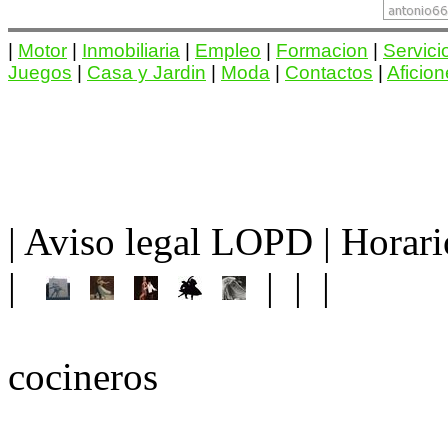
|
Motor
|
Inmobiliaria
|
Empleo
|
Formacion
|
Servici
Juegos
|
Casa y Jardin
|
Moda
|
Contactos
|
Aficio
| Aviso legal LOPD | Horario 
|
| | |
cocineros