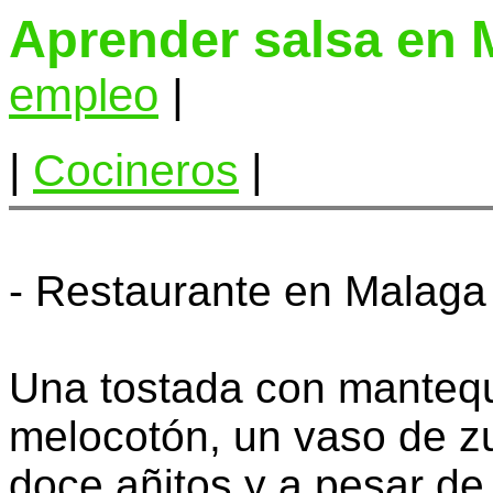
Aprender salsa en 
empleo
|
|
Cocineros
|
- Restaurante en Malaga
Una tostada con mantequ
melocotón, un vaso de z
doce añitos y a pesar de 