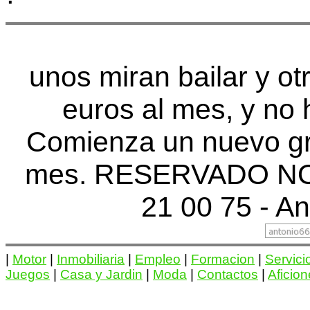
·
unos miran bailar y ot
euros al mes, y no 
Comienza un nuevo gr
mes. RESERVADO NO
21 00 75 - An
|
Motor
|
Inmobiliaria
|
Empleo
|
Formacion
|
Servici
Juegos
|
Casa y Jardin
|
Moda
|
Contactos
|
Aficio