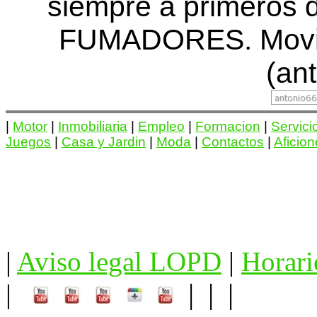
siempre a primero
FUMADORES. Movil:
(ant
|
Motor
|
Inmobiliaria
|
Empleo
|
Formacion
|
Servici
Juegos
|
Casa y Jardin
|
Moda
|
Contactos
|
Aficio
|
Aviso legal LOPD
|
Horari
| | |
|