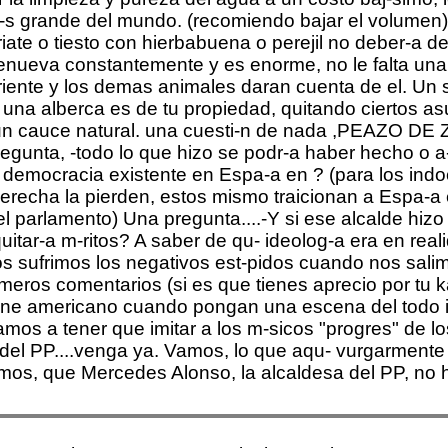
-s grande del mundo. (recomiendo bajar el volumen). 
iate o tiesto con hierbabuena o perejil no deber-a de 
enueva constantemente y es enorme, no le falta una
iente y los demas animales daran cuenta de el. Un sal
l. una alberca es de tu propiedad, quitando ciertos as
n un cauce natural. una cuesti-n de nada ,PEAZO DE
regunta, -todo lo que hizo se podr-a haber hecho o a
la democracia existente en Espa-a en ? (para los in
erecha la pierden, estos mismo traicionan a Espa-a e
 el parlamento) Una pregunta....-Y si ese alcalde hi
quitar-a m-ritos? A saber de qu- ideolog-a era en rea
s sufrimos los negativos est-pidos cuando nos salim
meros comentarios (si es que tienes aprecio por tu 
cine americano cuando pongan una escena del todo i
mos a tener que imitar a los m-sicos "progres" de l
cos del PP....venga ya. Vamos, lo que aqu- vurgarmen
os, que Mercedes Alonso, la alcaldesa del PP, no h