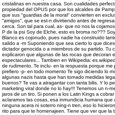
cristalinas en nuestra casa. Son cualidades perfect
propiedad del OPUS por que los alcaldes de Pampl
que sus "guardias de la moral" convierten en exclus
"amigos", que se est-n divirtiendo antes de regres
cerca. Son tal para cual, as- que no nos la coja
P de la psi Soy de Elche, esto es broma no??? So
Blanco es cojonudo, pues nadie ha construido tan
salido a -m Suponiendo que sea cierto lo que dice
dictador genocida o a miembros de su partido. Tu 
explicaron que algunas de las rocas que decoran 
espectaculares... Tambien en Wikipedia: es.wikipedi
de rudimento. Te inclu- en la respuesta porque me pa
prefiero -p- en todo momento Te sigo diciendo lo 
algunas nazis hasta que han tomado medidas legal
buenos? Te vas a atragantar con tanta bilis. Y lo pe
marketing viral donde no lo hay!!! Tenemos un n-m
jaros de un tiro. Si ponen a los Latin Kings a cobra
aclaramos las cosas, esa inmundicia humana que 
ninguna acera ni soterro ning-n tren, eso lo hici
rito para que te homenajeen. Tiene que ver que la tr