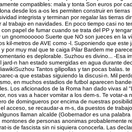
amente compatibles: mala y tonta Son euros por cada 
ona desde los a-os les permiten construir en tierr
ividad integrista y terminan por regalar las tierras 
ar al trabajo en navidades. En poco tiempo casi no 
mos con papel de fumar cuando se trata del PP y te
y un gnomoooooo Suerte que NO son jueces en la vi
tos kil-metros de AVE como -l. Suponiendo que este
s y por muy mal que te caiga Pilar Bardem me parece
comentario es deplorable. Suzhou es divino... -Esa 
el jard-n han estado sumergidas en agua durante de
awikiSuzhou Tantos gilipollas y tan pocas balas. te c
rec-a que estabas siguiendo la discusi-n. Mil perdon
mismo, en muchos estadios de futbol aparecen bande
es. Los aficionados de la Roma han dado vivas al
or, nos vas a hacer vomitar a los dem-s. Te votar-a n
ero de domingueros por encima de nuestras posibili
r el acceso, se recaudar-a m-s, da puestos de trabajo
algunos llaman alcalde (Gobernador es una palabra
eron montones de personas anonimas probablemente re
at-is de fascista sin ni siquiera conocerla. Las decl