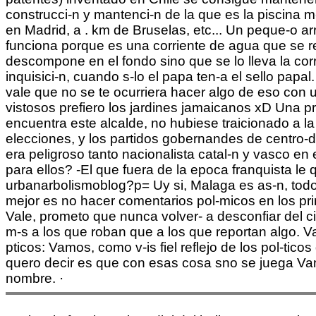
construcci-n y mantenci-n de la que es la piscina m
en Madrid, a . km de Bruselas, etc... Un peque-o arr
funciona porque es una corriente de agua que se r
descompone en el fondo sino que se lo lleva la corr
inquisici-n, cuando s-lo el papa ten-a el sello papa
vale que no se te ocurriera hacer algo de eso co
vistosos prefiero los jardines jamaicanos xD Una p
encuentra este alcalde, no hubiese traicionado a 
elecciones, y los partidos gobernandes de centro-d
era peligroso tanto nacionalista catal-n y vasco en
para ellos? -El que fuera de la epoca franquista le 
urbanarbolismoblog?p= Uy si, Malaga es as-n, todo
mejor es no hacer comentarios pol-micos en los pri
Vale, prometo que nunca volver- a desconfiar del 
m-s a los que roban que a los que reportan algo. Va
pticos: Vamos, como v-is fiel reflejo de los pol-ti
quero decir es que con esas cosa sno se juega Vam
nombre. ·