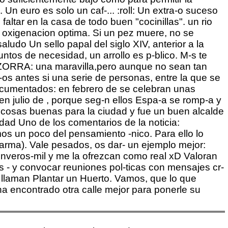
Un euro es solo un caf-... :roll: Un extra-o suceso
faltar en la casa de todo buen "cocinillas". un rio
 oxigenacion optima. Si un pez muere, no se
udo Un sello papal del siglo XIV, anterior a la
untos de necesidad, un arrollo es p-blico. M-s te
 ZORRA: una maravilla,pero aunque no sean tan
-os antes si una serie de personas, entre la que se
documentados: en febrero de se celebran unas
n julio de , porque seg-n ellos Espa-a se romp-a y
zo cosas buenas para la ciudad y fue un buen alcalde
lidad Uno de los comentarios de la noticia:
os un poco del pensamiento -nico. Para ello lo
karma). Vale pesados, os dar- un ejemplo mejor:
nveros-mil y me la ofrezcan como real xD Valoran
os - y convocar reuniones pol-ticas con mensajes cr-
te llaman Plantar un Huerto. Vamos, que lo que
a encontrado otra calle mejor para ponerle su