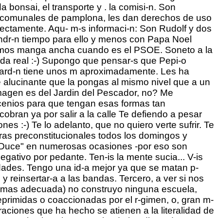
bonsai, el transporte y . la comisi-n. Son
as comunales de pamplona, les dan derechos de uso
directamente. Aqu- m-s informaci-n: Son Rudolf y dos
tendr-n tiempo para ello y menos con Papa Noel
ngamos manga ancha cuando es el PSOE. Soneto a la
da real :-) Supongo que pensar-s que Pepi-o
 jard-n tiene unos m aproximadamente. Les ha
 alucinante que la pongas al mismo nivel que a un
imagen es del Jardin del Pescador, no? Me
cenios para que tengan esas formas tan
obran ya por salir a la calle Te defiendo a pesar
es :-) Te lo adelanto, que no quiero verte sufrir. Te
ras preconstitucionales todos los domingos y
 "Duce" en numerosas ocasiones -por eso son
egativo por pedante. Ten-is la mente sucia... V-is
dades. Tengo una id-a mejor ya que se matan p-
 y reinsertar-a a las bandas. Tercero, a ver si nos
 mas adecuada) no construyo ninguna escuela,
primidas o coaccionadas por el r-gimen, o, gran m-
araciones que ha hecho se atienen a la literalidad de