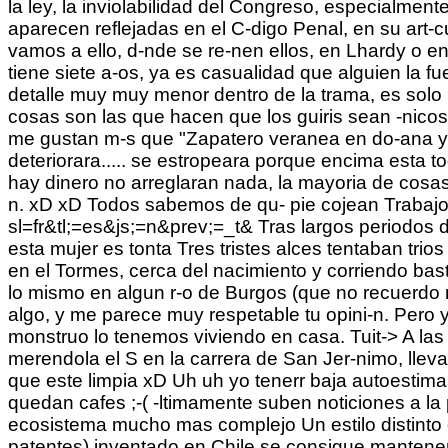
la ley, la inviolabilidad del Congreso, especialmen
aparecen reflejadas en el C-digo Penal, en su art-c
vamos a ello, d-nde se re-nen ellos, en Lhardy o en
tiene siete a-os, ya es casualidad que alguien la 
detalle muy muy menor dentro de la trama, es solo 
cosas son las que hacen que los guiris sean -nicos
me gustan m-s que "Zapatero veranea en do-ana y Rajo
deteriorara..... se estropeara porque encima esta 
hay dinero no arreglaran nada, la mayoria de cosa
n. xD xD Todos sabemos de qu- pie cojean Trabajo e
sl=fr&tl;=es&js;=n&prev;=_t& Tras largos periodos de
esta mujer es tonta Tres tristes alces tentaban trio
en el Tormes, cerca del nacimiento y corriendo bas
lo mismo en algun r-o de Burgos (que no recuerdo 
algo, y me parece muy respetable tu opini-n. Pero
monstruo lo tenemos viviendo en casa. Tuit-> A las 
merendola el S en la carrera de San Jer-nimo, lleva
que este limpia xD Uh uh yo tenerr baja autoestima
quedan cafes ;-( -ltimamente suben noticiones a l
ecosistema mucho mas complejo Un estilo distinto d
patentes) inventado en Chile se consigue mantener 