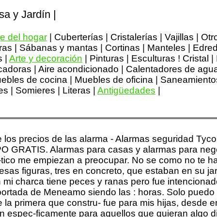
sa y Jardín |
e del hogar
| Cuberterías | Cristalerías | Vajillas | Otr
ras | Sábanas y mantas | Cortinas | Manteles | Edre
s |
Arte y decoración
| Pinturas | Esculturas ! Cristal
Secadoras | Aire acondicionado | Calentadores de agu
ebles de cocina | Muebles de oficina | Saneamientos
es | Somieres | Literas |
Antigüedades
|
re los precios de las alarma - Alarmas seguridad Ty
ATIS. Alarmas para casas y alarmas para negocio
ol-tico me empiezan a preocupar. No se como no te h
sas figuras, tres en concreto, que estaban en su jar
n mi charca tiene peces y ranas pero fue intencionad
a portada de Meneamo siendo las : horas. Solo puedo
la primera que constru- fue para mis hijas, desde en
n espec-ficamente para aquellos que quieran algo dif