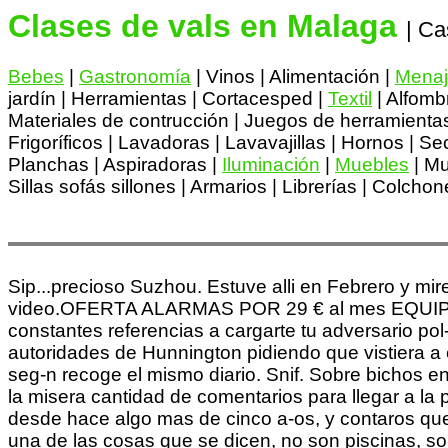
Clases de vals en Malaga
| Ca
Bebes
|
Gastronomía
| Vinos | Alimentación |
Menaj
jardín | Herramientas | Cortacesped |
Textil
| Alfomb
Materiales de contrucción | Juegos de herramienta
Frigoríficos | Lavadoras | Lavavajillas | Hornos | 
Planchas | Aspiradoras |
Iluminación
|
Muebles
| Mu
Sillas sofás sillones | Armarios | Librerías | Colchon
Sip...precioso Suzhou. Estuve alli en Febrero y mi
video.OFERTA ALARMAS POR 29 € al mes EQUIPO GR
constantes referencias a cargarte tu adversario p
autoridades de Hunnington pidiendo que vistiera a e
seg-n recoge el mismo diario. Snif. Sobre bichos e
la misera cantidad de comentarios para llegar a l
desde hace algo mas de cinco a-os, y contaros que 
una de las cosas que se dicen, no son piscinas, so