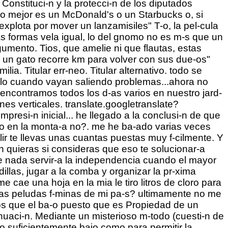
Constituci-n y la protecci-n de los diputados
 lo mejor es un McDonald's o un Starbucks o, si
xplota por mover un lanzamisiles" T-o, la pel-cula
as formas vela igual, lo del gnomo no es m-s que un
umento. Tios, que amelie ni que flautas, estas
" un gato recorre km para volver con sus due-os"
. Titular err-neo. Titular alternativo. todo se
dolo cuando vayan saliendo problemas...ahora no
encontramos todos los d-as varios en nuestro jard-
es verticales. translate.googletranslate?
mpresi-n inicial... he llegado a la conclusi-n de que
 r-o en la monta-a no?. me he ba-ado varias veces
ir te llevas unas cuantas puestas muy f-cilmente. Y
 quieras si consideras que eso te solucionar-a
e nada servir-a la independencia cuando el mayor
illas, jugar a la comba y organizar la pr-xima
 cae una hoja en la mia le tiro litros de cloro para
 las peludas f-minas de mi pa-s? ultimamente no me
sos que el ba-o puesto que es Propiedad de un
nuaci-n. Mediante un misterioso m-todo (cuesti-n de
o suficientemente bajo como para permitir la