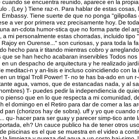
te cuando se encuentra reunido, aparece en la propia 
ulo . (Ley ) Tiene raz-n. Para hablar de estas cosas,
 Embassy. Tiene suerte de que no ponga "gilipollas e
fuese a ver por primera vez precisamente hoy. De tod
una an-cdota humor-stica que no forma parte del arg
, a mi personalmente estas chorradas, incluido tipo 
y en Ourense..." son curiosas, y para toda la familia
todo hecho para ir titando mientras cobro y arreglan
s que se han hecho acabaran inservibles Todos nos 
n un despacho de arquitectura y he realizado jardin
 meditaci-n y an-lisis e incluso coincidiendo con la i
s en un trigal Troll Power! T- no te has ba-ado en un
tante agua, vamos, que de estancadas nada, y al sal
nombres) T- puedes pedir la independiencia de quien
 yo pienso que en lo que respecta a mi comunidad, d
h el domingo en el Retiro para dar de comer a las ard
d pan (chorizos hay de sobra). uff y yo que cuando me
... qu- hacer para ser guay y parecer simp-tico ante
a portada, eh? Un cauce publico ha de tener otros u
e piscinas es el que se muestra en el video a conti
la limpieza y pureza del agua a un costo baj-simo, l