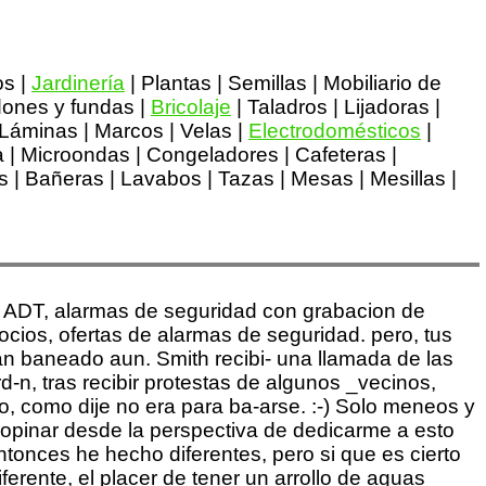
os |
Jardinería
| Plantas | Semillas | Mobiliario de
dones y fundas |
Bricolaje
| Taladros | Lijadoras |
 | Láminas | Marcos | Velas |
Electrodomésticos
|
a | Microondas | Congeladores | Cafeteras |
 | Bañeras | Lavabos | Tazas | Mesas | Mesillas |
co ADT, alarmas de seguridad con grabacion de
s, ofertas de alarmas de seguridad. pero, tus
an baneado aun. Smith recibi- una llamada de las
d-n, tras recibir protestas de algunos _vecinos,
o, como dije no era para ba-arse. :-) Solo meneos y
 opinar desde la perspectiva de dedicarme a esto
tonces he hecho diferentes, pero si que es cierto
erente, el placer de tener un arrollo de aguas