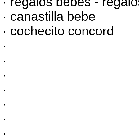
·
regalos bebes -
regal
· canastilla bebe
· cochecito concord
·
·
·
·
·
·
·