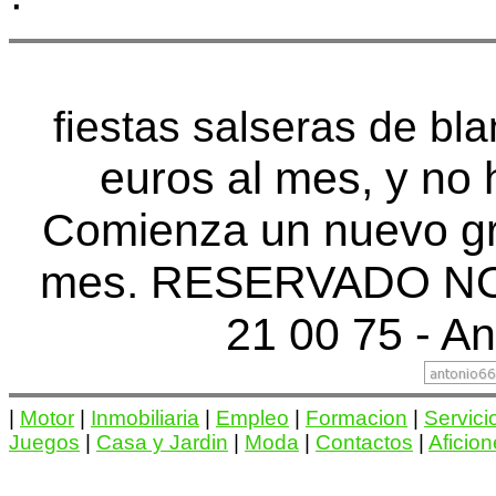
·
fiestas salseras de bl
euros al mes, y no 
Comienza un nuevo gr
mes. RESERVADO NO
21 00 75 - An
|
Motor
|
Inmobiliaria
|
Empleo
|
Formacion
|
Servici
Juegos
|
Casa y Jardin
|
Moda
|
Contactos
|
Aficio