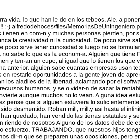
que no quereis ver Algunos viven en Mundo Ilusi-n. Alimento para la mente. Alumnos ocupando puestos de trabajo por un tercio del salario m-nimo. Amancio Ortega no tiene ni el bachiller, y no creo que hubiese muchas protestas si le otorgasen (y -l aceptase el cargo, que ni de co-a, ya lo s-) la cartera de Comercio. AMEN joder. americo.usal/oir/legislatina/Comparada/Requisitos_legislador.pdf Amos no jodas! Analista/Dise-ador Ancianos Sobradamente Peperados. La mayor parte de ellos analfabetos funcionales (especialmente el Wert, que se declara contrario a Facebook y Twitter) incapaces de trabajar en equipo, y lo que es peor, todos han dado sobradas muestras de falta de -tica y de poca lealtad a su ideales y a las instituciones para las que trabajaron. Anda por favor, no merece la pena hablar contigo. Anda que el redactor se ha cubierto de gloria. anda te dejo un video para que veas de que va el tema: este se-or que habla fue vocal del tribunal constitucional. Anda, goto . Anda, si tan s-lo con unos gastos m-nimos te sale m-s caro trabajar que quedarte en casa. Pero como seg-n tu razonamiento, al estar en el paro tienes que aceptarlo s- o s- A partir de aqu-, cada uno que piense lo que quiera. anepeluqueros/AnePeluqueros/Asociaci%Fn/Junta%Directiva Angela Merkel = Fisica Nuclear Animador Animo a los de Ferrol a que se apunten a ese "curso" y saqueen el supermercado Froiz (hijosdelagranputa) todo lo que puedan. Si les pillan siempre podran usar alguna de las siguientes excusas: "es que estoy aprendiendo es mi primer dira es muy dificil ser reponerdor no esperes que aprenda todo el trabajo en una semana, horas seran por algo no?". Ante el vicio de pedir Antes al menos los esclavos tenian alojamiento y comida, ahora por eso dinero no te lo puedes permitir. Lamentable. antes con a-os ten-as piso y familia, ahora, gracias a estos pol-ticos tendremos un trabajo como becario. Espa-a, avanzando hacia el abismo. antes de conseguir el sufragio universal gracias a las luchas del pueblo, fueron muchos los requisitos para ejercer la pol-tica que se fueron probando, tener un determninado patrimonio fue uno de ellos pero tambi-n se trat- este tema, el de tener una educaci-n suficiente. Si se aceptara ese requisito de Reverte pasra los pol-ticos -por qu- no para los votantes? S-lo hay que mirar las encuestas del CIS, la mayor-a de la gente no conoce ni el nombre de los candidatos de los principales partidos, -est-n capacitados para votar? antes era dificil ser controlador y era selectivo por resultados academicos, ahora lo puedes comprar. Antes era proporcional al tiempo trabajado (es decir, se descontaba del sueldo la parte "dedicada" a la formaci-n te-rica) Antes las cr-ticas generalizadas a "los pol-ticos", tengo el t-pico y manido argumento v-lido para todo: pues hazte pol-tico y lo haces bien. Antes no ten-an derecho a desempleo. A-ado: Conectatutoriales A-o : EUR/mes, EUR A-o : Se acude exclusivamente a clase A-o EUR/mes, EUR a-os en la universidad de Mangilandia y meses de practicas en chorizolandia. A-os m-s tarde decid- hacer la ingenier-a inform-tica y comprob- en mis propias carnes como todo aquello era sencillamente basura propagand-stica. La carrera pasa por encima como un rodillo sobre el ciclo superior en todos y cada uno de los -mbitos que toca, adem-s de abarcar much-simos m-s que en el m