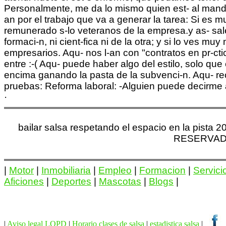
·
bailar salsa respetando el espacio en la pista
RESERVADO 
|
Motor
|
Inmobiliaria
|
Empleo
|
Formacion
|
Servici
Aficiones
|
Deportes
|
Mascotas
|
Blogs
|
|
Aviso legal LOPD
|
Horario clases de salsa
|
estadistica salsa
|