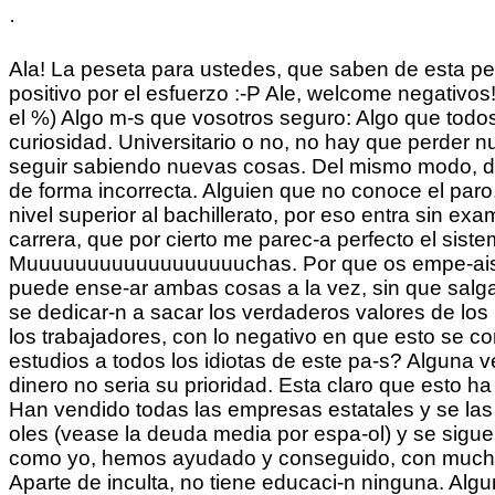
·
Ala! La peseta para ustedes, que saben de esta perra vida, lo que han le-do en los tebeos. Ale, a poneros las cadenas y a trabajar ESCLAVOS Ale, te voto positivo por el esfuerzo :-P Ale, welcome negativos!!! :-) alfredodehoces/files/MemoriasDeUnIngeniero.pdf -lgebra Num-rica (he usado un par de conceptos el %) Algo m-s que vosotros seguro: Algo que todos tienen en com-n y muchas personas pierden, por su propia culpa, es la creatividad y sobretodo la curiosidad. Universitario o no, no hay que perder nunca la creatividad ni la curiosidad. De poco sirve saber mucho de algo si luego no tienes curiosidad por seguir sabiendo nuevas cosas. Del mismo modo, de poco sirve tener curiosidad si luego no se formulan las preguntas correctas o se formalizan las ideas de forma incorrecta. Alguien que no conoce el paro, no sabe lo que es la econom-a. Alguien que tiene FP, se supone que ha tenido bachillerato y es un nivel superior al bachillerato, por eso entra sin examen y ten-an un cupo, al igual que lo tienen los que van a trav-s de mayores de o a trav-s de otra carrera, que por cierto me parec-a perfecto el sistema anterior. alguien sabe cuantas empresas usan tecnologia Microsoft en el mundo??? Muuuuuuuuuuuuuuuuuuchas. Por que os empe-ais en restarle oportunidades a la gente joven de aprender algo que le puede servir en el futuro?? no se puede ense-ar ambas cosas a la vez, sin que salgan los aladiles de la libertad, aclamando por el software libre?? Alg-n dia tendremos empresarios ,que se dedicar-n a sacar los verdaderos valores de los recursos humanos, y se olvidar-n de sacar la rentabilidad de la empresa, restando sueldo y derechos a los trabajadores, con lo negativo en que esto se convierte aunque muchos no lo vean. Alguna idea estupida m-s para darles m-s facilidades en materia de estudios a todos los idiotas de este pa-s? Alguna vez pense que si alguien estuviera lo suficientemente forrado no se le podria corromper m-s pues el dinero no seria su prioridad. Esta claro que esto ha sido desmentido. Roban mill, mill.y asi hasta el infinito, si la sociedad crea infinito, infinito se quedan. Han vendido todas las empresas estatales y se las han quedado, han vendido las tierras estatales y se han quedado la pasta, han vendido a los espa-oles (vease la deuda media por espa-ol) y se siguen riendo de nosotros Alguno de los datos debe de estar redondeado, porque la suma da % Algunos como yo, hemos ayudado y conseguido, con mucho esfuerzo, TRABAJANDO, que nuestros hijos tengan estudios superiores. --sta tia es tonta del culo!. Aparte de inculta, no tiene educaci-n ninguna. Algunos dir-n que se preparen unas oposiciones, pero en algunas categorias los ex-menes son practicamente una pantomima y lo que prevalece es la fase de concurso algunos hacen muy buenas pelucas!! Algunos harian muy bien en leer de que va el tema, los "titulos" que se "regalan" y las condiciones para obtenerlos. Y tambien deberian recordar que para que se haga el "inumano y tremendisimo esfuerzo" que supone el ir a la universidad y estudiar, hay muchos otros que estan trabajando sin haber estudiado. Sin esos no existiria la universidad. Algunos lamentamos la ignorancia, la chuler-a y la prepotencia de los personajes que componen este gobierno tan antidemocr-tico. Algunos veis lo 