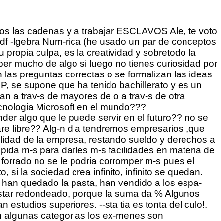
-dulo ni se sabe de su existencia. a-os trabajando en una empresa, salgo a hostias con el jefe, me largo con indemnizaci-n, me planteo tomarme un tiempo para reciclarme, puesto que soy tecnico en m-quinas el-ctricas y aut-matas industriales, y en semanas me llamaron de empresas diferentes. Rechac- las porque las condiciones no me interesaban para nada. A la semana siguiente acepte la llamada de la que ser-a la sexta empresa que solicitaba mis servicios, de esto hace ya a-os, sigo en esta empresa. Apagar la bosta de telahinco y compartir series y pel-culas con ingl-s con subtitulos si los chavales empiezan a pillar las series en ingl-s desde peque-os, mejor que mejor . Apa-ados vamos si as- empezamos. -Por qu- no aprende de su padre y se dedica a leer el papelito y vivir la vidorra? Aparejadora, se dice aparejadora. :troll: Aparte de eso el estado paga como siempre tarde Aparte que en Adalucia hay otras muchas prestaciones no contributivas no existentes en el resto del estado salvo Extremadura.. Apoyo la moci-n :-) Aqui Aqu- abogados, registradores de la propiedad, jueces, alguno con el COU y gracias Aqu- algunos se quejan de que esto puede devaluar el valor de estudiar, lo cual lo veo l-gico (aunque creo que exageran), pero es que parece que otros est-is pidiendo que no se tenga en cuenta la experiencia, sino solo los t-tulos. aqui de cada localidades tiene imputado a un politico Aqu- en Malaga hay mucha gente de izquierdas que no ha parado de criticar la gesti-n del PSOE Muchas de las personas nombradas por Lord Rajoy tienen sospechosos antecedentes, por muy buenos t-tulos que nos muestren. Yo voy a esperar antes de lanzarme a criticar (pero temo que pronto empezar- a hacerlo). Aqu- es hasta to medio los cursos, despu-s el bachillerato. Aqui hacemos lo contrario: Aqu- hay una ministra que con a-os tiene menos curriculum que yo, que tengo a-os menos y tampoco he hecho nada del otro mundo en fin, penoso. Aqu- lo -nico que queremos todos, de derechas y de izquierdas, es vivir tranquilos. Que haya un m-dico atendi-ndote si est-s enfermo, que podamos tener un trabajo para ganarnos la vida y tiempo libre para nosotros, nuestros amigos y familiares. Personalmente, me da lo mismo quien est- al mando si el barco llega a puerto y s- que la mayor-a de la gente opina igual que yo. Aqu- los equipos se eval-an por el trabajo que va a generar la tarea: Si es mucho y tedioso, todo j-venes para quemarlos. Si es escaso y gratificante, s-lo jefes y si es muy bien remunerado s-lo veteranos de la empresa.y as- salen las tareas. Aqu- mucha gente tir-ndose de los pelos por algo obviamente cierto. aqu- no hace falta formaci-n, ni cient-fica ni de la otra; y si lo ves muy mal te pones una pulserita y a seguir. Aqu- no se libran mas que los de siempre: pol-ticos y empresarios. Aqu- nos l-an con "contratos en pr-cticas", "beca en r-gimen mixto", "contratos indefinidos", "temporales", "a fin de obra" -Argh! Aqu- otro de entre :-( Aqu- puede haber algo del estilo, solo que en lugar de formar a profesionales les est-n poniendo a currar de forma encubierta por cuatro perras y encima ganando la pasta de la subvenci-n. Aqu- reci-n salido del modulo tienes suerte si encuentras algo cercano a los -. Aqu- tenemos una de las pruebas: Reforma laboral: -Alguien pued