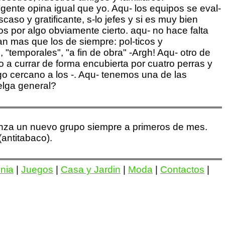
ienza un nuevo grupo siempre a primeros de mes.
ntitabaco).
onia
|
Juegos
|
Casa y Jardin
|
Moda
|
Contactos
|