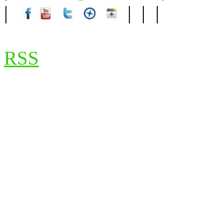
|
| | |
RSS