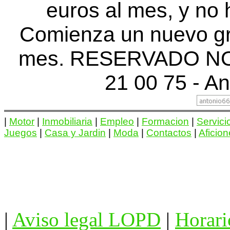
euros al mes, y no 
Comienza un nuevo gr
mes. RESERVADO NO
21 00 75 - An
|
Motor
|
Inmobiliaria
|
Empleo
|
Formacion
|
Servici
Juegos
|
Casa y Jardin
|
Moda
|
Contactos
|
Aficio
|
Aviso legal LOPD
|
Horari