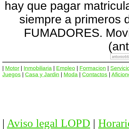
hay que pagar matricu
siempre a primero
FUMADORES. Movil:
(ant
|
Motor
|
Inmobiliaria
|
Empleo
|
Formacion
|
Servici
Juegos
|
Casa y Jardin
|
Moda
|
Contactos
|
Aficio
|
Aviso legal LOPD
|
Horari