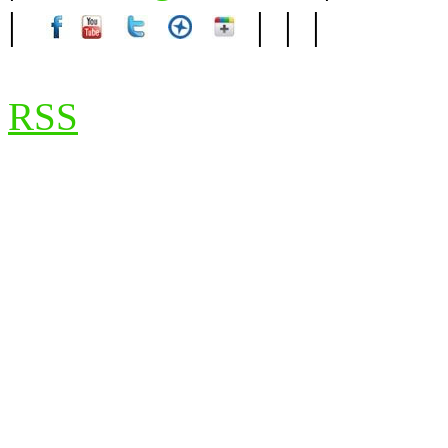
|
| | |
RSS