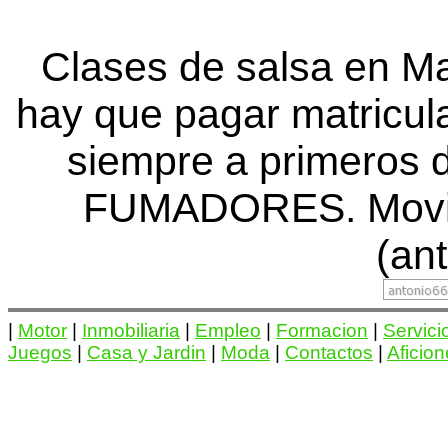
Clases de salsa en Ma
hay que pagar matricu
siempre a primero
FUMADORES. Movil:
(ant
|
Motor
|
Inmobiliaria
|
Empleo
|
Formacion
|
Servici
Juegos
|
Casa y Jardin
|
Moda
|
Contactos
|
Aficio