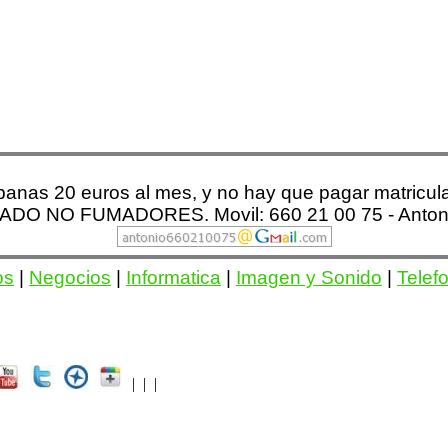
ubanas 20 euros al mes, y no hay que pagar matric
O NO FUMADORES. Movil: 660 21 00 75 - Antonio
os
|
Negocios
|
Informatica
|
Imagen y Sonido
|
Telef
| | |