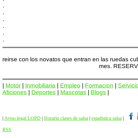
·
·
·
·
·
·
·
reirse con los novatos que entran en las ruedas c
mes. RESERVAD
|
Motor
|
Inmobiliaria
|
Empleo
|
Formacion
|
Servici
Aficiones
|
Deportes
|
Mascotas
|
Blogs
|
|
Aviso legal LOPD
|
Horario clases de salsa
|
estadistica salsa
|
RSS