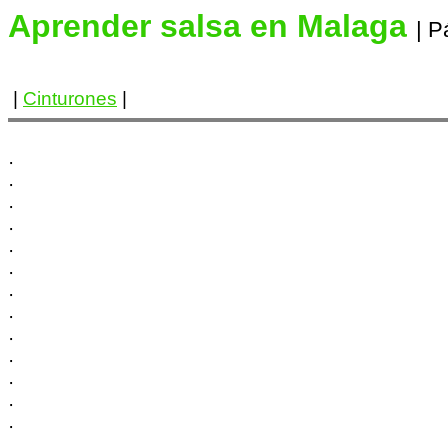
Aprender salsa en Malaga
| P
|
Cinturones
|
·
·
·
·
·
·
·
·
·
·
·
·
·