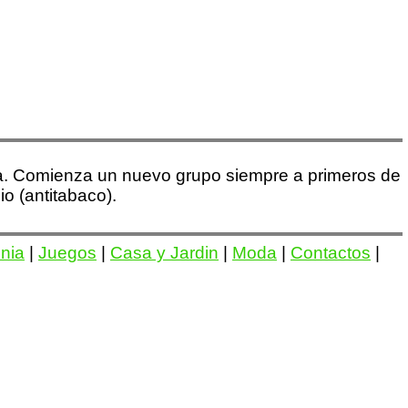
ula. Comienza un nuevo grupo siempre a primeros de
 (antitabaco).
onia
|
Juegos
|
Casa y Jardin
|
Moda
|
Contactos
|