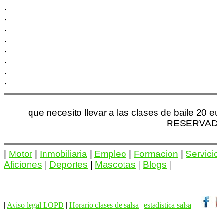
·
·
·
·
·
·
·
·
que necesito llevar a las clases de baile 20
RESERVADO 
|
Motor
|
Inmobiliaria
|
Empleo
|
Formacion
|
Servici
Aficiones
|
Deportes
|
Mascotas
|
Blogs
|
|
Aviso legal LOPD
|
Horario clases de salsa
|
estadistica salsa
|