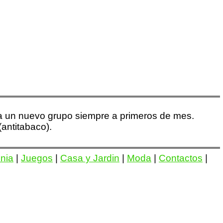
nza un nuevo grupo siempre a primeros de mes.
ntitabaco).
onia
|
Juegos
|
Casa y Jardin
|
Moda
|
Contactos
|