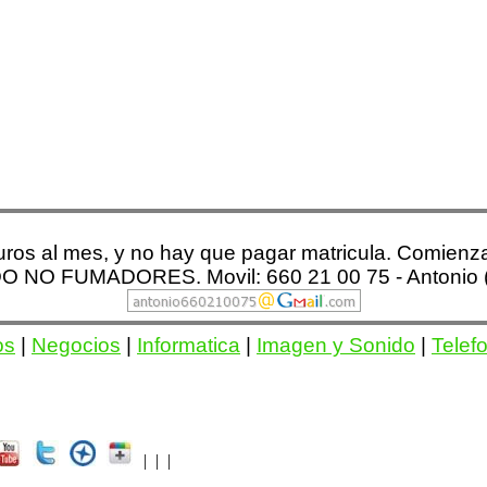
 euros al mes, y no hay que pagar matricula. Comie
NO FUMADORES. Movil: 660 21 00 75 - Antonio (a
os
|
Negocios
|
Informatica
|
Imagen y Sonido
|
Telef
| | |