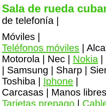
Sala de rueda cuba
de telefonía |
Móviles |
Teléfonos móviles
| Alca
Motorola | Nec |
Nokia
|
| Samsung | Sharp | Sie
Toshiba |
Iphone
|
Carcasas | Manos libres
Tarjetas prepago
|
Cabl