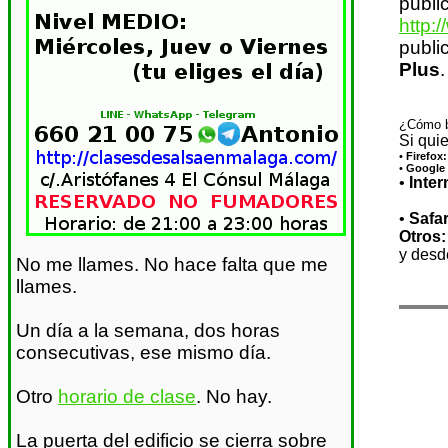
publi
http:
publi
Plus
¿Cómo b
Si qui
•
Firefox:
•
Google
•
Inter
•
Safar
Otros:
y desde
No me llames. No hace falta que me
llames.
Un día a la semana, dos horas
consecutivas, ese mismo día.
Otro
horario de clase
. No hay.
La puerta del edificio se cierra sobre