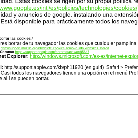
cidad. Estas cookies se rigen por su propia política r
//www.google.es/intl/es/policies/technologies/cookies/
cidad y anuncios de google, instalando una extensi
. Está disponible para prácticamente todos los nave
orrar las cookies?
eres borrar de tu navegador las cookies que cualquier pamplina
http://support.mozilla.org/kb/delete-cookies-remove-info-websites-stored
 Chrome:
https://support.google.com/chrome/answer/95647
net Explorer:
http://windows.microsoft.com/es-es/internet-expl
i:
http://support.apple.com/kb/ph11920 (en guiri) Safari > Prefe
Casi todos los navegadores tienen una opción en el menú Pref
 allí se pueden borrar.