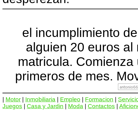
el incumplimiento de
alguien 20 euros al
matricula. Comienza
primeros de mes. Movi
|
Motor
|
Inmobiliaria
|
Empleo
|
Formacion
|
Servici
Juegos
|
Casa y Jardin
|
Moda
|
Contactos
|
Aficio