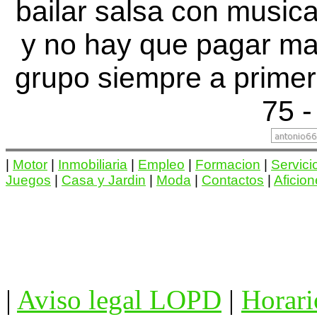
bailar salsa con musica
y no hay que pagar ma
grupo siempre a primer
75 -
|
Motor
|
Inmobiliaria
|
Empleo
|
Formacion
|
Servici
Juegos
|
Casa y Jardin
|
Moda
|
Contactos
|
Aficio
|
Aviso legal LOPD
|
Horari