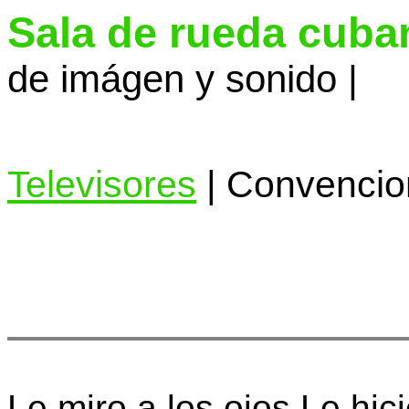
Sala de rueda cuba
de imágen y sonido |
Televisores
| Convencion
Le miro a los ojos Le hic