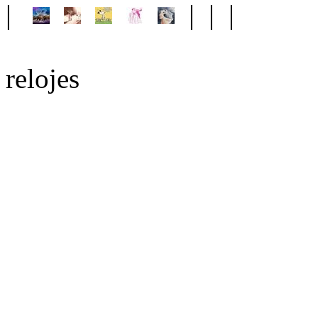
|
| | |
relojes