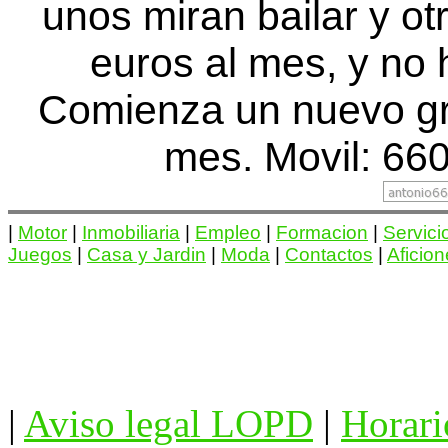
unos miran bailar y ot
euros al mes, y no 
Comienza un nuevo gr
mes. Movil: 660
|
Motor
|
Inmobiliaria
|
Empleo
|
Formacion
|
Servici
Juegos
|
Casa y Jardin
|
Moda
|
Contactos
|
Aficio
|
Aviso legal LOPD
|
Horari