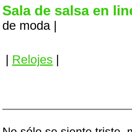
Sala de salsa en li
de moda |
|
Relojes
|
No sólo se siente triste, 