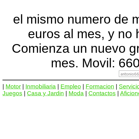
el mismo numero de 
euros al mes, y no 
Comienza un nuevo gr
mes. Movil: 660
|
Motor
|
Inmobiliaria
|
Empleo
|
Formacion
|
Servici
Juegos
|
Casa y Jardin
|
Moda
|
Contactos
|
Aficio