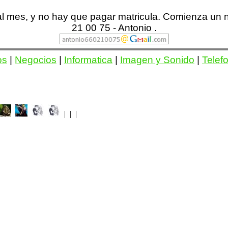
 al mes, y no hay que pagar matricula. Comienza un 
21 00 75 - Antonio .
os
|
Negocios
|
Informatica
|
Imagen y Sonido
|
Telef
| | |