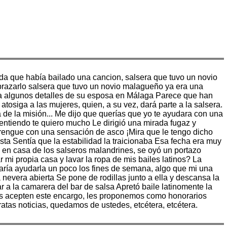
ada que había bailado una cancion, salsera que tuvo un novio
abrazarlo salsera que tuvo un novio malagueño ya era una
aba algunos detalles de su esposa en Málaga Parece que han
atosiga a las mujeres, quien, a su vez, dará parte a la salsera.
 de la misión... Me dijo que querías que yo te ayudara con una
 entiendo te quiero mucho Le dirigió una mirada fugaz y
rengue con una sensación de asco ¡Mira que le tengo dicho
sta Sentía que la estabilidad la traicionaba Esa fecha era muy
, en casa de los salseros malandrines, se oyó un portazo
mi propia casa y lavar la ropa de mis bailes latinos? La
taría ayudarla un poco los fines de semana, algo que mi una
nevera abierta Se pone de rodillas junto a ella y descansa la
 a la camarera del bar de salsa Apretó baile latinomente la
edes acepten este encargo, les proponemos como honorarios
atas noticias, quedamos de ustedes, etcétera, etcétera.