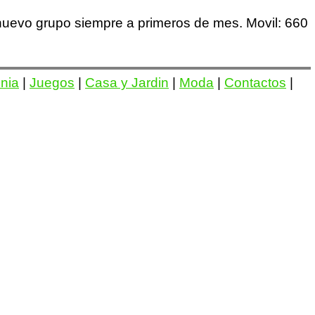
nuevo grupo siempre a primeros de mes. Movil: 660
onia
|
Juegos
|
Casa y Jardin
|
Moda
|
Contactos
|