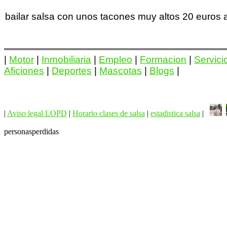
bailar salsa con unos tacones muy altos 20 euros
|
Motor
|
Inmobiliaria
|
Empleo
|
Formacion
|
Servici
Aficiones
|
Deportes
|
Mascotas
|
Blogs
|
|
Aviso legal LOPD
|
Horario clases de salsa
|
estadistica salsa
|
personasperdidas