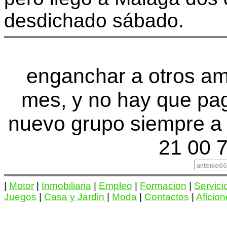
desdichado sábado.
enganchar a otros ami
mes, y no hay que pa
nuevo grupo siempre a 
21 00 7
|
Motor
|
Inmobiliaria
|
Empleo
|
Formacion
|
Servici
Juegos
|
Casa y Jardin
|
Moda
|
Contactos
|
Aficio