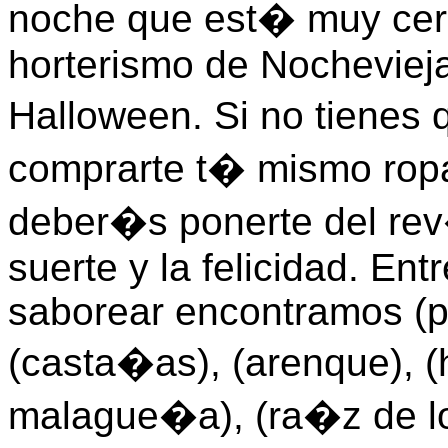
noche que est� muy cerc
horterismo de Nochevieja
Halloween. Si no tienes 
comprarte t� mismo ropa 
deber�s ponerte del rev
suerte y la felicidad. En
saborear encontramos (pa
(casta�as), (arenque), (
malague�a), (ra�z de lot