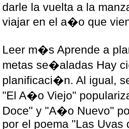
darle la vuelta a la man
viajar en el a�o que vie
Leer m�s Aprende a plani
metas se�aladas Hay cie
planificaci�n. Al igual,
"El A�o Viejo" populariza
Doce" y "A�o Nuevo" p
por el poema "Las Uvas 